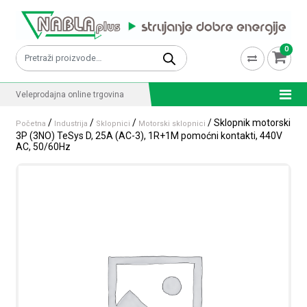
Skip to content
0
Pretraži:
Veleprodajna online trgovina
/
/
/
/ Sklopnik motorski
Početna
Industrija
Sklopnici
Motorski sklopnici
3P (3NO) TeSys D, 25A (AC-3), 1R+1M pomoćni kontakti, 440V
AC, 50/60Hz