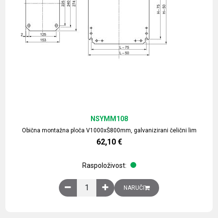
NSYMM108
Obična montažna ploča V1000xŠ800mm, galvanizirani čelični lim
62,10
€
Raspoloživost:
Obična montažna ploča V1000xŠ800mm, galvaniz
NARUČI