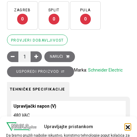
ZAGREB
SPLIT
PULA
0
0
0
PROVJERI DOBAVLJIVOST
Sklopnik motorski 3P (3NO) TeSys D, 25A (AC-3), 1R+1M pomoć
NARUČI
Marka:
Schneider Electric
USPOREDI PROIZVOD
TEHNIČKE SPECIFIKACIJE
Upravljački napon (V)
480 VAC
Snaga motora (kW)
Upravljajte pristankom
11
Da bismo pružili najbolje iskustvo, koristimo tehnologije poput kolačića za