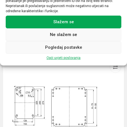
ponašanje pri pregledavanju ili jedinstveni ID-ovi na ovoj web stranici.
Broj kontakata sklopnika
Nepristanak ili povlačenje suglasnosti može negativno utjecati na
1NO+1NC
određene karakteristike i funkcije.
Slažem se
Ne slažem se
Povezani proizvodi
Pogledaj postavke
Opći uvjeti poslovanja