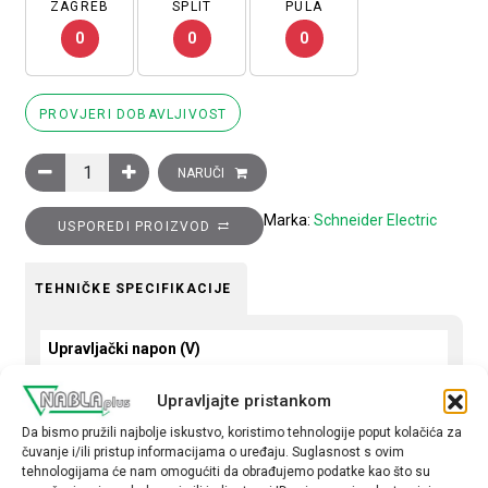
ZAGREB
SPLIT
PULA
0
0
0
PROVJERI DOBAVLJIVOST
Sklopnik motorski 3P (3NO) TeSys D, 25A (AC-3), 1R+1M pomoć
NARUČI
Marka:
Schneider Electric
USPOREDI PROIZVOD
TEHNIČKE SPECIFIKACIJE
Upravljački napon (V)
24 AC
Upravljajte pristankom
Snaga motora (kW)
Da bismo pružili najbolje iskustvo, koristimo tehnologije poput kolačića za
čuvanje i/ili pristup informacijama o uređaju. Suglasnost s ovim
11
tehnologijama će nam omogućiti da obrađujemo podatke kao što su