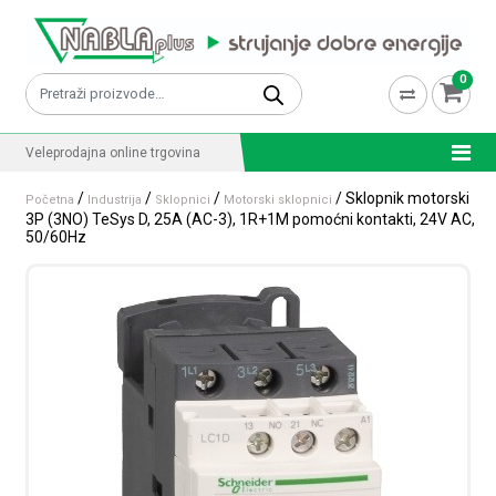
Skip to content
0
Pretraži:
Veleprodajna online trgovina
/
/
/
/ Sklopnik motorski
Početna
Industrija
Sklopnici
Motorski sklopnici
3P (3NO) TeSys D, 25A (AC-3), 1R+1M pomoćni kontakti, 24V AC,
50/60Hz