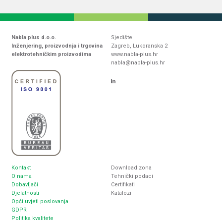
Nabla plus d.o.o.
Sjedište
Inženjering, proizvodnja i trgovina
Zagreb, Lukoranska 2
elektrotehničkim proizvodima
www.nabla-plus.hr
nabla@nabla-plus.hr
Kontakt
Download zona
O nama
Tehnički podaci
Dobavljači
Certifikati
Djelatnosti
Katalozi
Opći uvjeti poslovanja
GDPR
Politika kvalitete