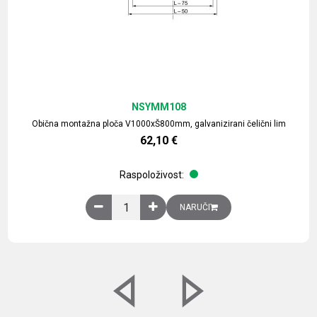
NSYMM108
Obična montažna ploča V1000xŠ800mm, galvanizirani čelični lim
62,10
€
Raspoloživost:
Obična montažna ploča V1000xŠ800mm, galvaniz
NARUČI