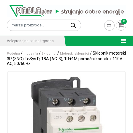
Skip to content
0
Pretraži:
Veleprodajna online trgovina
/
/
/
/ Sklopnik motorski
Početna
Industrija
Sklopnici
Motorski sklopnici
3P (3NO) TeSys D, 18A (AC-3), 1R+1M pomoćni kontakti, 110V
AC, 50/60Hz