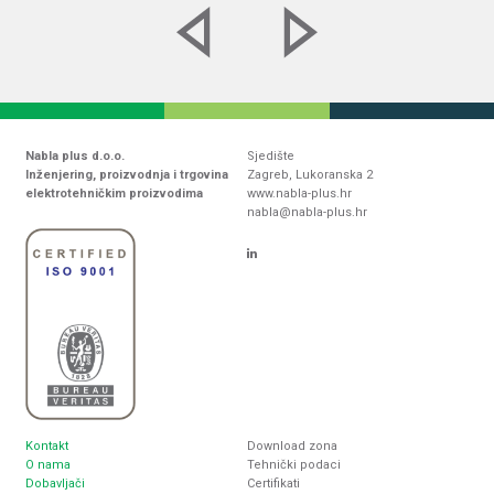
Nabla plus d.o.o.
Sjedište
Inženjering, proizvodnja i trgovina
Zagreb, Lukoranska 2
elektrotehničkim proizvodima
www.nabla-plus.hr
nabla@nabla-plus.hr
Kontakt
Download zona
O nama
Tehnički podaci
Dobavljači
Certifikati