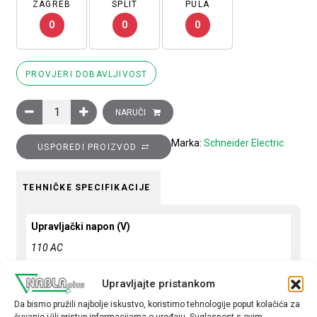
ZAGREB
SPLIT
PULA
0
0
0
PROVJERI DOBAVLJIVOST
Sklopnik motorski 3P (3NO) TeSys D, 18A (AC-3), 1R+1M pomoć
NARUČI
Marka:
Schneider Electric
USPOREDI PROIZVOD
TEHNIČKE SPECIFIKACIJE
Upravljački napon (V)
110 AC
Snaga motora (kW)
Upravljajte pristankom
7,5
Da bismo pružili najbolje iskustvo, koristimo tehnologije poput kolačića za
čuvanje i/ili pristup informacijama o uređaju. Suglasnost s ovim