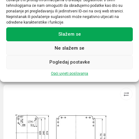
Nazivna struja (A)
tehnologijama će nam omogućiti da obrađujemo podatke kao što su
18
ponašanje pri pregledavanju ili jedinstveni ID-ovi na ovoj web stranici.
Nepristanak ili povlačenje suglasnosti može negativno utjecati na
Broj kontakata sklopnika
određene karakteristike i funkcije.
1NO+1NC
Slažem se
Ne slažem se
Pogledaj postavke
Povezani proizvodi
Opći uvjeti poslovanja