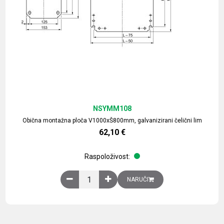
NSYMM108
Obična montažna ploča V1000xŠ800mm, galvanizirani čelični lim
62,10
€
Raspoloživost:
Obična montažna ploča V1000xŠ800mm, galvaniz
NARUČI