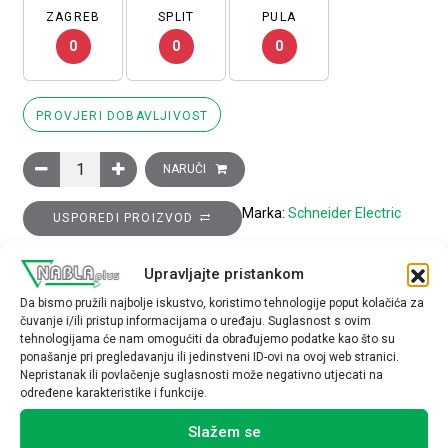
ZAGREB
SPLIT
PULA
0
0
0
PROVJERI DOBAVLJIVOST
Sklopnik motorski 3P (3NO) TeSys D, 150A (AC-3), 1R+1M pomo
NARUČI
Marka:
Schneider Electric
USPOREDI PROIZVOD
Upravljajte pristankom
TEHNIČKE SPECIFIKACIJE
Da bismo pružili najbolje iskustvo, koristimo tehnologije poput kolačića za
čuvanje i/ili pristup informacijama o uređaju. Suglasnost s ovim
tehnologijama će nam omogućiti da obrađujemo podatke kao što su
ponašanje pri pregledavanju ili jedinstveni ID-ovi na ovoj web stranici.
Nepristanak ili povlačenje suglasnosti može negativno utjecati na
određene karakteristike i funkcije.
Povezani proizvodi
Slažem se