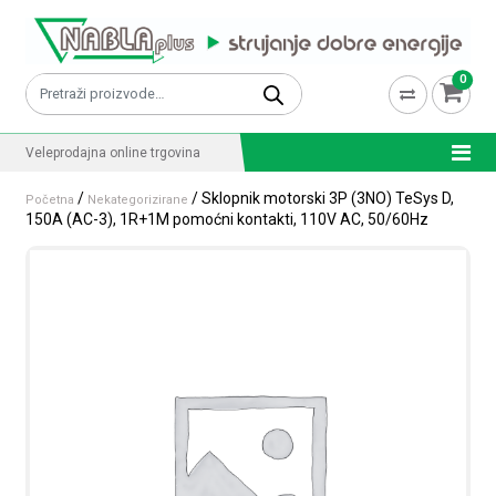
Skip to content
0
Pretraži:
Veleprodajna online trgovina
/
/ Sklopnik motorski 3P (3NO) TeSys D,
Početna
Nekategorizirane
150A (AC-3), 1R+1M pomoćni kontakti, 110V AC, 50/60Hz