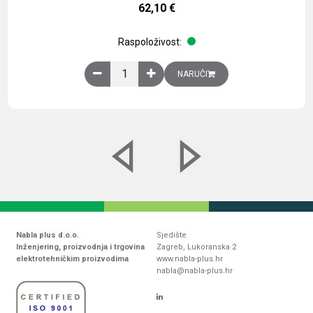
62,10
€
Raspoloživost:
Obična montažna ploča V1000xŠ800mm, galvaniz
NARUČI
Nabla plus d.o.o.
Sjedište
Inženjering, proizvodnja i trgovina
Zagreb, Lukoranska 2
elektrotehničkim proizvodima
www.nabla-plus.hr
nabla@nabla-plus.hr