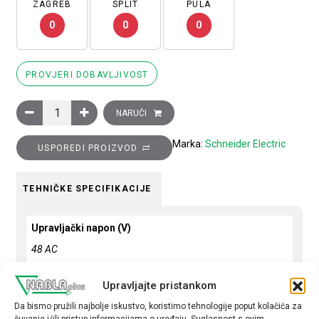
ZAGREB
SPLIT
PULA
0
0
0
PROVJERI DOBAVLJIVOST
Sklopnik motorski 3P (3NO) TeSys D, 12A (AC-3), 1R+1M pomoć
NARUČI
Marka:
Schneider Electric
USPOREDI PROIZVOD
TEHNIČKE SPECIFIKACIJE
Upravljački napon (V)
48 AC
Snaga motora (kW)
Upravljajte pristankom
5,5
Da bismo pružili najbolje iskustvo, koristimo tehnologije poput kolačića za
čuvanje i/ili pristup informacijama o uređaju. Suglasnost s ovim