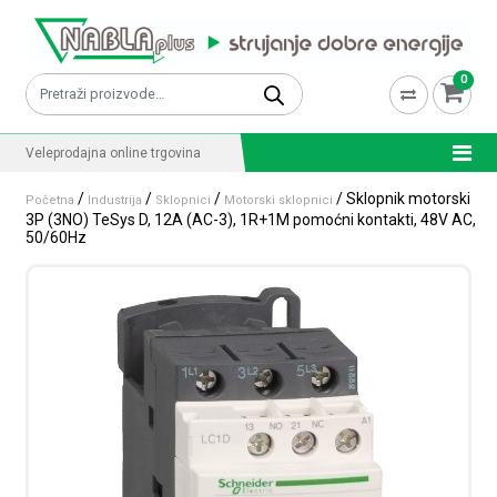
Skip to content
0
Pretraži:
Veleprodajna online trgovina
/
/
/
/ Sklopnik motorski
Početna
Industrija
Sklopnici
Motorski sklopnici
3P (3NO) TeSys D, 12A (AC-3), 1R+1M pomoćni kontakti, 48V AC,
50/60Hz