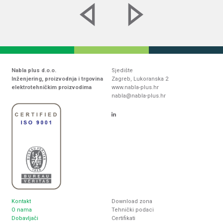
Nabla plus d.o.o.
Sjedište
Inženjering, proizvodnja i trgovina
Zagreb, Lukoranska 2
elektrotehničkim proizvodima
www.nabla-plus.hr
nabla@nabla-plus.hr
Kontakt
Download zona
O nama
Tehnički podaci
Dobavljači
Certifikati