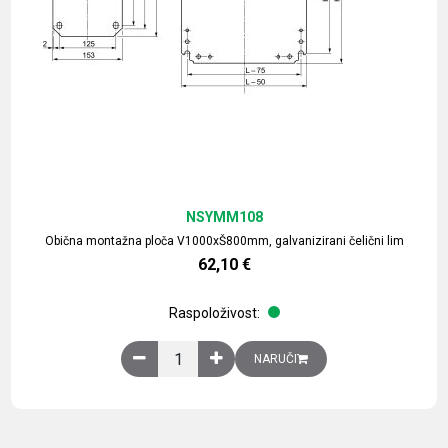
NSYMM108
Obična montažna ploča V1000xŠ800mm, galvanizirani čelični lim
62,10
€
Raspoloživost:
Obična montažna ploča V1000xŠ800mm, galvaniz
NARUČI