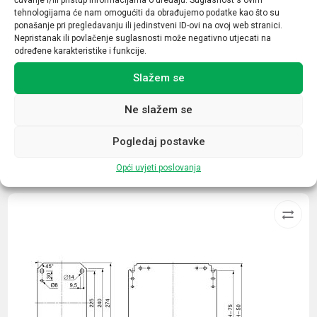
Nazivna struja (A)
tehnologijama će nam omogućiti da obrađujemo podatke kao što su
12
ponašanje pri pregledavanju ili jedinstveni ID-ovi na ovoj web stranici.
Nepristanak ili povlačenje suglasnosti može negativno utjecati na
Broj kontakata sklopnika
određene karakteristike i funkcije.
1NO+1NC
Slažem se
Ne slažem se
Pogledaj postavke
Povezani proizvodi
Opći uvjeti poslovanja