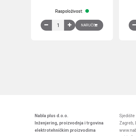
Raspoloživost:
Obična montažna ploča V1000xŠ800mm, galvan
NARUČI
Nabla plus d.o.o.
Sjedišt
Inženjering, proizvodnja i trgovina
Zagreb, 
elektrotehničkim proizvodima
www.nab