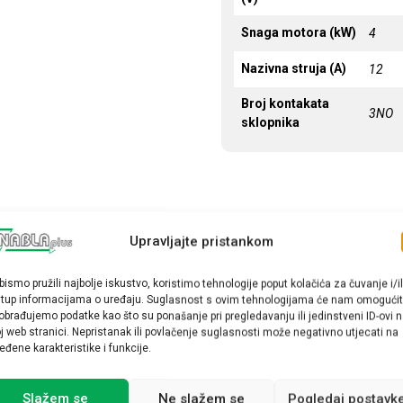
Snaga motora (kW)
4
Nazivna struja (A)
12
Broj kontakata
3NO
sklopnika
Upravljajte pristankom
bismo pružili najbolje iskustvo, koristimo tehnologije poput kolačića za čuvanje i/il
stup informacijama o uređaju. Suglasnost s ovim tehnologijama će nam omogućit
obrađujemo podatke kao što su ponašanje pri pregledavanju ili jedinstveni ID-ovi 
j web stranici. Nepristanak ili povlačenje suglasnosti može negativno utjecati na
eđene karakteristike i funkcije.
Slažem se
Ne slažem se
Pogledaj postavk