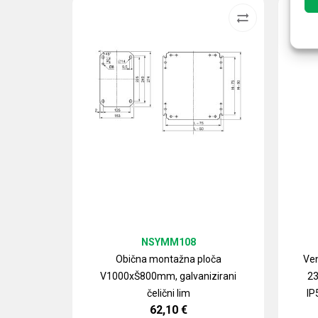
NSYMM108
Obična montažna ploča
Ven
V1000xŠ800mm, galvanizirani
23
čelični lim
IP
62,10
€