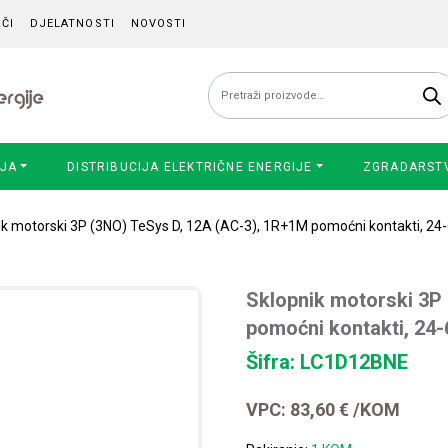
ČI
DJELATNOSTI
NOVOSTI
Pretraži:
IJA
DISTRIBUCIJA ELEKTRIČNE ENERGIJE
ZGRADARST
ik motorski 3P (3NO) TeSys D, 12A (AC-3), 1R+1M pomoćni kontakti, 2
Sklopnik motorski 3P
pomoćni kontakti, 24
Šifra: LC1D12BNE
VPC:
83,60
€
/KOM