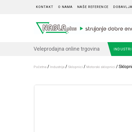
Skip to content
KONTAKT
O NAMA
NAŠE REFERENCE
DOBAVLJA
Veleprodajna online trgovina
INDUSTR
/
/
/
/ Sklopn
Početna
Industrija
Sklopnici
Motorski sklopnici