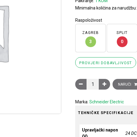
Pakiranje:
1 KOM
Minimalna količina za narudžbu
Raspoloživost
ZAGREB
SPLIT
3
0
PROVJERI DOBAVLJIVOST
Sklopnik motorski 3P (3NO
NARUČI
Marka:
Schneider Electric
TEHNIČKE SPECIFIKACIJE
Upravljački napon
24 DC
(V)