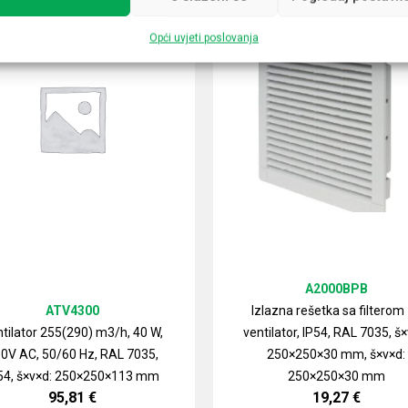
Opći uvjeti poslovanja
A2000BPB
ATV4300
Izlazna rešetka sa filterom
tilator 255(290) m3/h, 40 W,
ventilator, IP54, RAL 7035, š×
0V AC, 50/60 Hz, RAL 7035,
250×250×30 mm, š×v×d:
54, š×v×d: 250×250×113 mm
250×250×30 mm
95,81
€
19,27
€