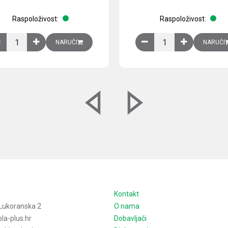
Raspoloživost:
Raspoloživost:
izirani čelični lim količina
Ventilator 255(290) m3/h, 40 W, 230V AC, 50/60 Hz, RAL 7035, IP54,
Izlazna rešetka sa fil
NARUČI
NARUČI
e
Kontakt
Lukoranska 2
O nama
la-plus.hr
Dobavljači