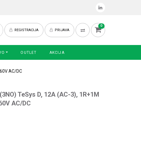
0
REGISTRACIJA
PRIJAVA
VO
OUTLET
AKCIJA
4-60V AC/DC
 (3NO) TeSys D, 12A (AC-3), 1R+1M
-60V AC/DC