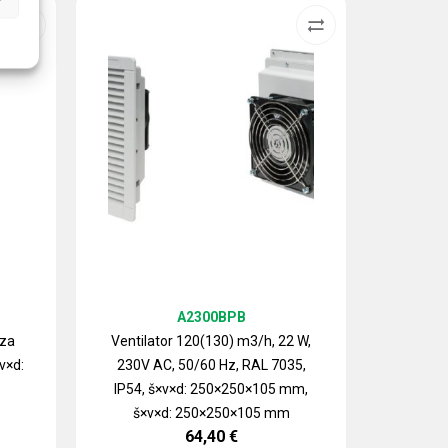
A2300BPB
 za
Ventilator 120(130) m3/h, 22 W,
v×d:
230V AC, 50/60 Hz, RAL 7035,
Izlazn
IP54, š×v×d: 250×250×105 mm,
ventilat
š×v×d: 250×250×105 mm
64,40
€