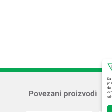
Da 
pri
da 
Povezani proizvodi
ovo
odr