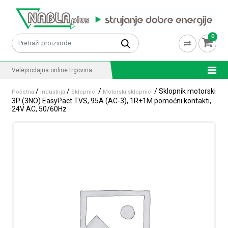
Skip to content
0
Pretraži:
Veleprodajna online trgovina
/
/
/
/ Sklopnik motorski
Početna
Industrija
Sklopnici
Motorski sklopnici
3P (3NO) EasyPact TVS, 95A (AC-3), 1R+1M pomoćni kontakti,
24V AC, 50/60Hz