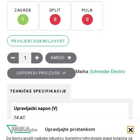
ZAGREB
SPLIT
PULA
1
0
0
PROVJERI DOBAVLJIVOST
Sklopnik motorski 3P (3NO) EasyPact TVS, 95A (AC-3), 1R+1M
NARUČI
Marka:
Schneider Electric
USPOREDI PROIZVOD
TEHNIČKE SPECIFIKACIJE
Upravljački napon (V)
24 AC
Snaga motora (kW)
Upravljajte pristankom
45
Da bismo pružili najbolje iskustvo, koristimo tehnologije poput kolačića za