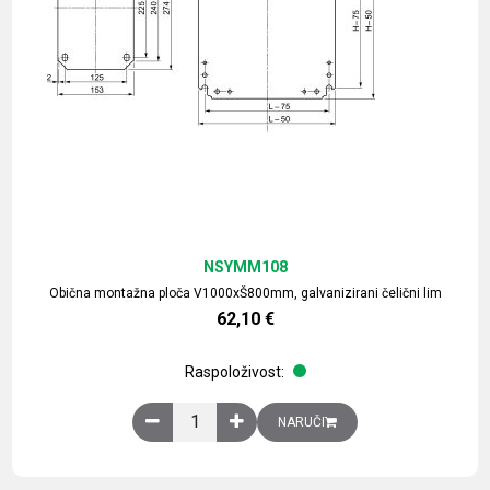
NSYMM108
Obična montažna ploča V1000xŠ800mm, galvanizirani čelični lim
62,10
€
Raspoloživost:
Obična montažna ploča V1000xŠ800mm, galvaniz
NARUČI