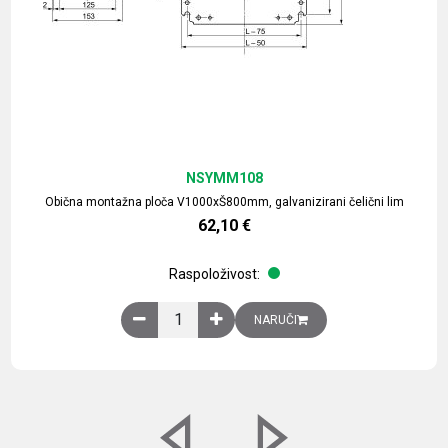
NSYMM108
Obična montažna ploča V1000xŠ800mm, galvanizirani čelični lim
62,10
€
Raspoloživost:
Obična montažna ploča V1000xŠ800mm, galvaniz
NARUČI