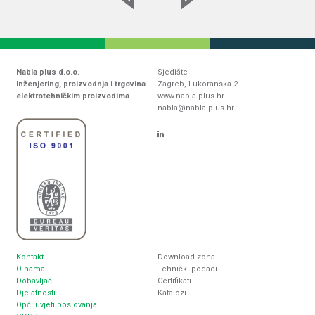
Nabla plus d.o.o.
Sjedište
Inženjering, proizvodnja i trgovina
Zagreb, Lukoranska 2
elektrotehničkim proizvodima
www.nabla-plus.hr
nabla@nabla-plus.hr
Kontakt
Download zona
O nama
Tehnički podaci
Dobavljači
Certifikati
Djelatnosti
Katalozi
Opći uvjeti poslovanja