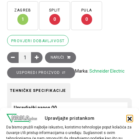
ZAGREB
SPLIT
PULA
1
0
0
PROVJERI DOBAVLJIVOST
Sklopnik motorski 3P (3NO) EasyPact TVS, 50A (AC-3), 1R+1M
NARUČI
Marka:
Schneider Electric
USPOREDI PROIZVOD
TEHNIČKE SPECIFIKACIJE
Upravljački napon (V)
24 AC
Upravljajte pristankom
Da bismo pružili najbolje iskustvo, koristimo tehnologije poput kolačića za
Nazivna struja (A)
čuvanje i/ili pristup informacijama o uređaju. Suglasnost s ovim
50
tehnologijama će nam omogućiti da obrađujemo podatke kao što su