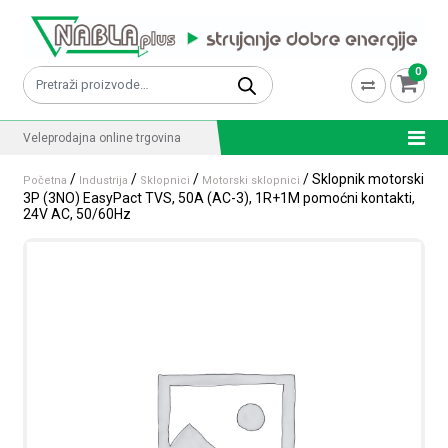
Skip to content
0
Pretraži:
Veleprodajna online trgovina
/
/
/
/ Sklopnik motorski
Početna
Industrija
Sklopnici
Motorski sklopnici
3P (3NO) EasyPact TVS, 50A (AC-3), 1R+1M pomoćni kontakti,
24V AC, 50/60Hz