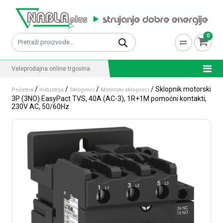
Skip to content
0
Pretraži:
Veleprodajna online trgovina
/
/
/
/ Sklopnik motorski
Početna
Industrija
Sklopnici
Motorski sklopnici
3P (3NO) EasyPact TVS, 40A (AC-3), 1R+1M pomoćni kontakti,
230V AC, 50/60Hz