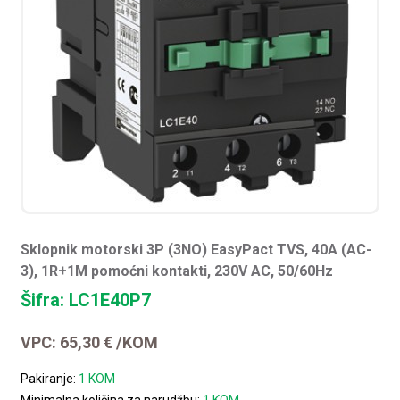
Sklopnik motorski 3P (3NO) EasyPact TVS, 40A (AC-
3), 1R+1M pomoćni kontakti, 230V AC, 50/60Hz
Šifra: LC1E40P7
VPC:
65,30
€
/KOM
Pakiranje:
1 KOM