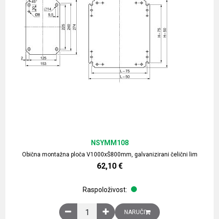
NSYMM108
Obična montažna ploča V1000xŠ800mm, galvanizirani čelični lim
62,10
€
Raspoloživost:
Obična montažna ploča V1000xŠ800mm, galvaniz
NARUČI