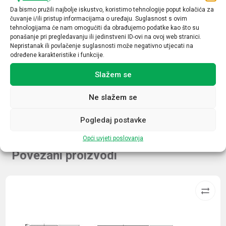
Snaga motora (kW)
Da bismo pružili najbolje iskustvo, koristimo tehnologije poput kolačića za
čuvanje i/ili pristup informacijama o uređaju. Suglasnost s ovim
18,5
tehnologijama će nam omogućiti da obrađujemo podatke kao što su
ponašanje pri pregledavanju ili jedinstveni ID-ovi na ovoj web stranici.
Nazivna struja (A)
Nepristanak ili povlačenje suglasnosti može negativno utjecati na
40
određene karakteristike i funkcije.
Broj kontakata sklopnika
Slažem se
1NO+1NC
Ne slažem se
Pogledaj postavke
Opći uvjeti poslovanja
Povezani proizvodi