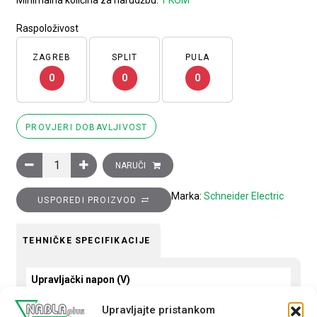
Minimalna količina za narudžbu:
1 KOM
Raspoloživost
ZAGREB
SPLIT
PULA
0
0
0
PROVJERI DOBAVLJIVOST
Sklopnik motorski 3P (3NO) EasyPact TVS, 40A (AC-3), 1R+1M
NARUČI
Marka:
Schneider Electric
USPOREDI PROIZVOD
TEHNIČKE SPECIFIKACIJE
Upravljački napon (V)
230 AC
Upravljajte pristankom