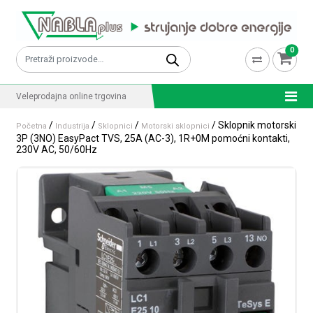
Skip to content
0
Pretraži:
Veleprodajna online trgovina
/
/
/
/ Sklopnik motorski
Početna
Industrija
Sklopnici
Motorski sklopnici
3P (3NO) EasyPact TVS, 25A (AC-3), 1R+0M pomoćni kontakti,
230V AC, 50/60Hz