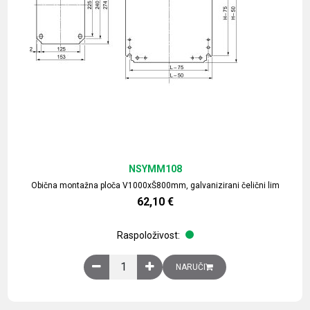
NSYMM108
Obična montažna ploča V1000xŠ800mm, galvanizirani čelični lim
62,10
€
Raspoloživost:
Obična montažna ploča V1000xŠ800mm, galvaniz
NARUČI