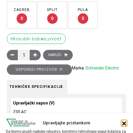
ZAGREB
SPLIT
PULA
0
0
0
PROVJERI DOBAVLJIVOST
Sklopnik motorski 3P (3NO) EasyPact TVS, 25A (AC-3), 1R+0M
NARUČI
Marka:
Schneider Electric
USPOREDI PROIZVOD
TEHNIČKE SPECIFIKACIJE
Upravljački napon (V)
230 AC
Snaga motora (kW)
Upravljajte pristankom
11
Da bismo pružili najbolje iskustvo, koristimo tehnologije poput kolačića za