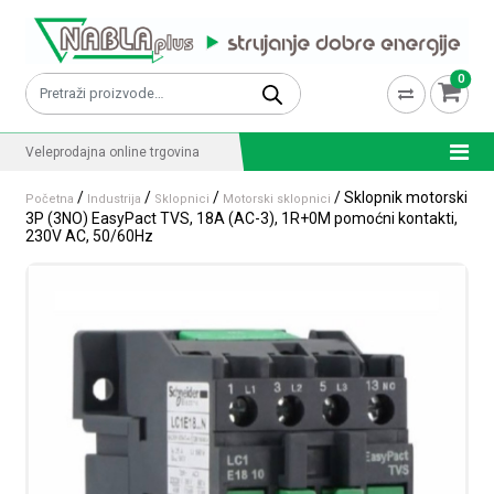
Skip to content
0
Pretraži:
Veleprodajna online trgovina
/
/
/
/ Sklopnik motorski
Početna
Industrija
Sklopnici
Motorski sklopnici
3P (3NO) EasyPact TVS, 18A (AC-3), 1R+0M pomoćni kontakti,
230V AC, 50/60Hz