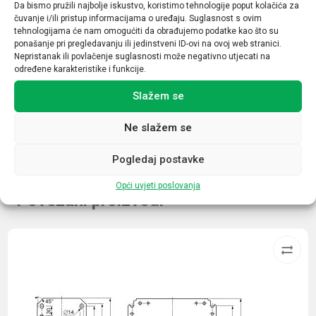
Da bismo pružili najbolje iskustvo, koristimo tehnologije poput kolačića za
7,5
čuvanje i/ili pristup informacijama o uređaju. Suglasnost s ovim
tehnologijama će nam omogućiti da obrađujemo podatke kao što su
Nazivna struja (A)
ponašanje pri pregledavanju ili jedinstveni ID-ovi na ovoj web stranici.
Nepristanak ili povlačenje suglasnosti može negativno utjecati na
18
određene karakteristike i funkcije.
Broj kontakata sklopnika
Slažem se
1NO
Ne slažem se
Pogledaj postavke
Opći uvjeti poslovanja
Povezani proizvodi