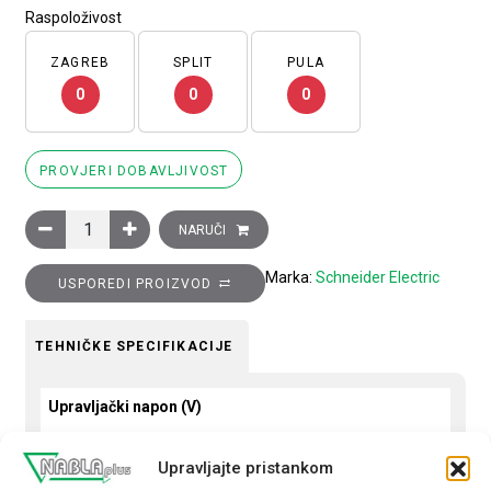
Raspoloživost
ZAGREB
SPLIT
PULA
0
0
0
PROVJERI DOBAVLJIVOST
Sklopnik motorski 3P (3NO) EasyPact TVS, 18A (AC-3), 1R+0M
NARUČI
Marka:
Schneider Electric
USPOREDI PROIZVOD
TEHNIČKE SPECIFIKACIJE
Upravljački napon (V)
230 AC
Upravljajte pristankom
Snaga motora (kW)