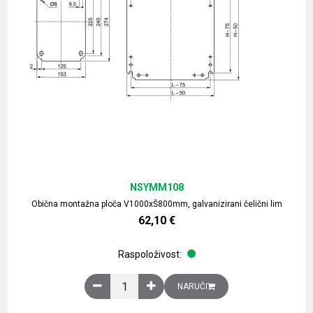
NSYMM108
Obična montažna ploča V1000xŠ800mm, galvanizirani čelični lim
62,10
€
Raspoloživost:
Obična montažna ploča V1000xŠ800mm, galvaniz
NARUČI