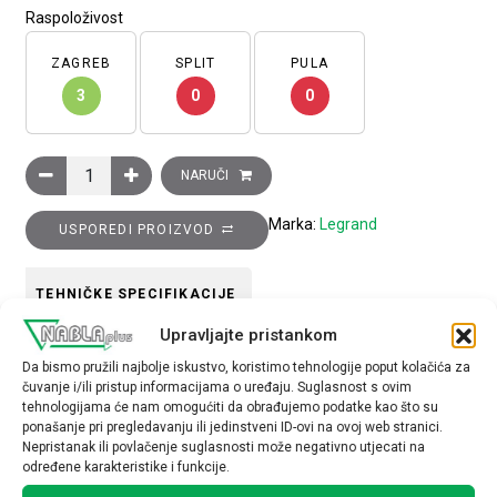
Raspoloživost
ZAGREB
SPLIT
PULA
3
0
0
Sklopka s pasivnim IC detektorom pokreta, podešenje praga osje
NARUČI
Marka:
Legrand
USPOREDI PROIZVOD
TEHNIČKE SPECIFIKACIJE
Upravljajte pristankom
Tip uređaja
Da bismo pružili najbolje iskustvo, koristimo tehnologije poput kolačića za
čuvanje i/ili pristup informacijama o uređaju. Suglasnost s ovim
Sklopka
tehnologijama će nam omogućiti da obrađujemo podatke kao što su
ponašanje pri pregledavanju ili jedinstveni ID-ovi na ovoj web stranici.
Nepristanak ili povlačenje suglasnosti može negativno utjecati na
određene karakteristike i funkcije.