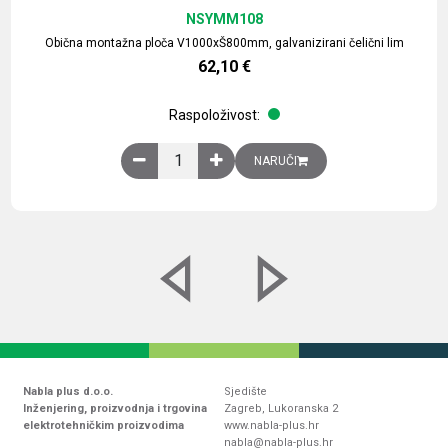
NSYMM108
Obična montažna ploča V1000xŠ800mm, galvanizirani čelični lim
62,10
€
Raspoloživost:
Obična montažna ploča V1000xŠ800mm, galvaniz
NARUČI
Nabla plus d.o.o.
Sjedište
Inženjering, proizvodnja i trgovina
Zagreb, Lukoranska 2
elektrotehničkim proizvodima
www.nabla-plus.hr
nabla@nabla-plus.hr