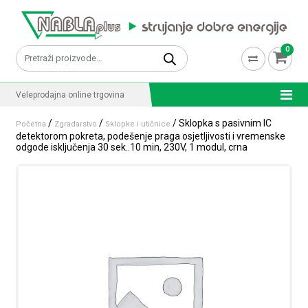
Skip to content
0
Pretraži:
Veleprodajna online trgovina
/
/
/ Sklopka s pasivnim IC
Početna
Zgradarstvo
Sklopke i utičnice
detektorom pokreta, podešenje praga osjetljivosti i vremenske
odgode isključenja 30 sek..10 min, 230V, 1 modul, crna