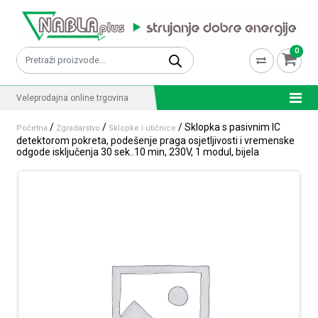
Skip to content
0
Pretraži:
Veleprodajna online trgovina
/
/
/ Sklopka s pasivnim IC
Početna
Zgradarstvo
Sklopke i utičnice
detektorom pokreta, podešenje praga osjetljivosti i vremenske
odgode isključenja 30 sek..10 min, 230V, 1 modul, bijela