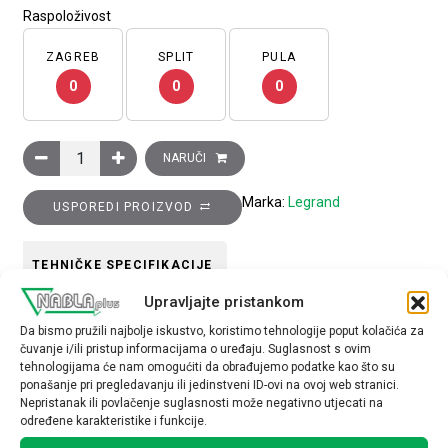
Raspoloživost
ZAGREB
SPLIT
PULA
0
0
0
Sklopka s pasivnim IC detektorom pokreta, podešenje praga osje
NARUČI
Marka:
Legrand
USPOREDI PROIZVOD
TEHNIČKE SPECIFIKACIJE
Upravljajte pristankom
Tip uređaja
Da bismo pružili najbolje iskustvo, koristimo tehnologije poput kolačića za
čuvanje i/ili pristup informacijama o uređaju. Suglasnost s ovim
Sklopka
tehnologijama će nam omogućiti da obrađujemo podatke kao što su
ponašanje pri pregledavanju ili jedinstveni ID-ovi na ovoj web stranici.
Nepristanak ili povlačenje suglasnosti može negativno utjecati na
određene karakteristike i funkcije.