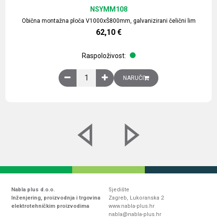
NSYMM108
Obična montažna ploča V1000xŠ800mm, galvanizirani čelični lim
62,10
€
Raspoloživost:
Obična montažna ploča V1000xŠ800mm, galvaniz
NARUČI
Nabla plus d.o.o.
Sjedište
Inženjering, proizvodnja i trgovina
Zagreb, Lukoranska 2
elektrotehničkim proizvodima
www.nabla-plus.hr
nabla@nabla-plus.hr