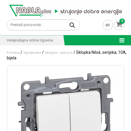
Skip to content
0
Pretraži:
Veleprodajna online trgovina
/
/
/ Sklopka Niloé, serijska, 10A,
Početna
Zgradarstvo
Sklopke i utičnice
bijela