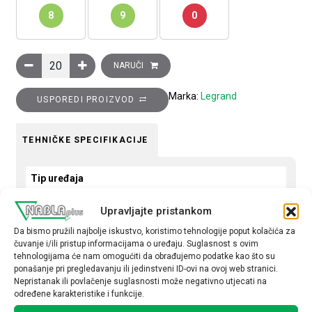
8
9
0
Sklopka Niloé, serijska, 10A, bijela količina
NARUČI
Marka:
Legrand
USPOREDI PROIZVOD
TEHNIČKE SPECIFIKACIJE
Tip uređaja
Sklopka
Upravljajte pristankom
Tip
Da bismo pružili najbolje iskustvo, koristimo tehnologije poput kolačića za
čuvanje i/ili pristup informacijama o uređaju. Suglasnost s ovim
serijska
tehnologijama će nam omogućiti da obrađujemo podatke kao što su
ponašanje pri pregledavanju ili jedinstveni ID-ovi na ovoj web stranici.
Nepristanak ili povlačenje suglasnosti može negativno utjecati na
određene karakteristike i funkcije.