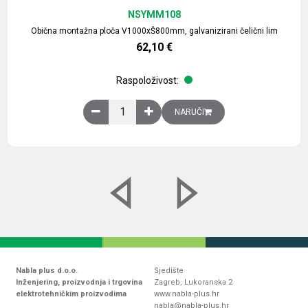
NSYMM108
Obična montažna ploča V1000xŠ800mm, galvanizirani čelični lim
62,10
€
Raspoloživost:
Obična montažna ploča V1000xŠ800mm, galvaniz
NARUČI
Nabla plus d.o.o.
Sjedište
Inženjering, proizvodnja i trgovina
Zagreb, Lukoranska 2
elektrotehničkim proizvodima
www.nabla-plus.hr
nabla@nabla-plus.hr