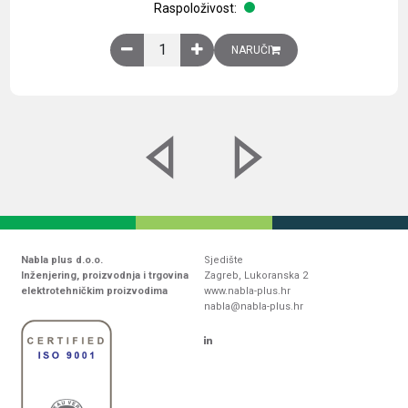
Raspoloživost:
Obična montažna ploča V1000xŠ800mm, galvaniz
NARUČI
Nabla plus d.o.o.
Sjedište
Inženjering, proizvodnja i trgovina
Zagreb, Lukoranska 2
elektrotehničkim proizvodima
www.nabla-plus.hr
nabla@nabla-plus.hr