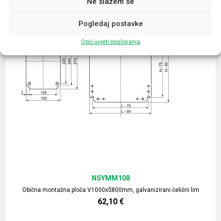
Ne slažem se
Pogledaj postavke
Opći uvjeti poslovanja
NSYMM108
Obična montažna ploča V1000xŠ800mm, galvanizirani čelični lim
62,10
€