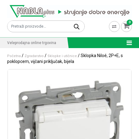
Skip to content
0
Pretraži:
Veleprodajna online trgovina
/
/
/ Sklopka Niloé, 2P+E, s
Početna
Zgradarstvo
Sklopke i utičnice
poklopcem, vijčani priključak, bijela