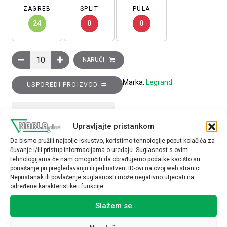
ZAGREB
SPLIT
PULA
24
0
0
Sklopka Niloé, 2P+E, s poklopcem, vijčani priključak, bijela količ
NARUČI
Marka:
Legrand
USPOREDI PROIZVOD
TEHNIČKE SPECIFIKACIJE
Upravljajte pristankom
Da bismo pružili najbolje iskustvo, koristimo tehnologije poput kolačića za
čuvanje i/ili pristup informacijama o uređaju. Suglasnost s ovim
tehnologijama će nam omogućiti da obrađujemo podatke kao što su
ponašanje pri pregledavanju ili jedinstveni ID-ovi na ovoj web stranici.
Nepristanak ili povlačenje suglasnosti može negativno utjecati na
određene karakteristike i funkcije.
Povezani proizvodi
Slažem se