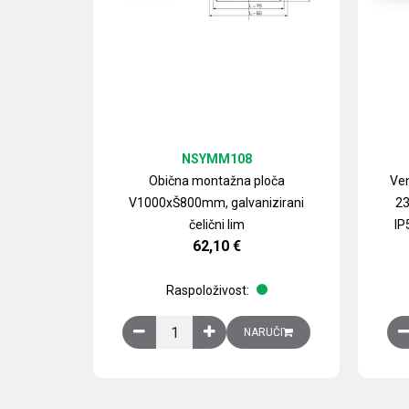
NSYMM108
Obična montažna ploča
Ven
V1000xŠ800mm, galvanizirani
23
čelični lim
IP
62,10
€
Raspoloživost:
Obična montažna ploča V1000xŠ800mm, galvan
NARUČI