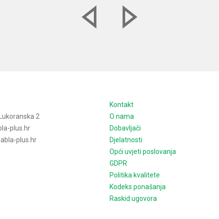
e
Kontakt
Lukoranska 2
O nama
la-plus.hr
Dobavljači
bla-plus.hr
Djelatnosti
Opći uvjeti poslovanja
GDPR
Politika kvalitete
Kodeks ponašanja
Raskid ugovora