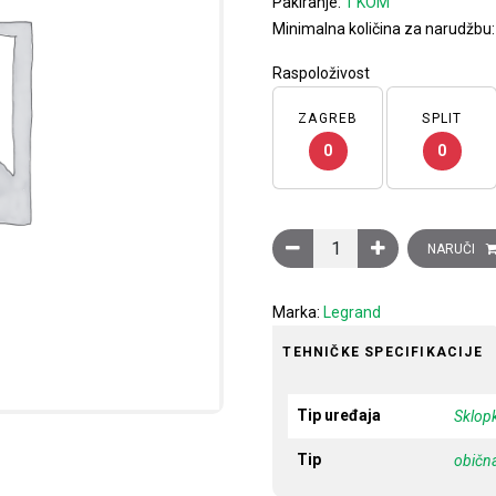
Pakiranje:
1 KOM
Minimalna količina za narudžbu
Raspoloživost
ZAGREB
SPLIT
0
0
Sklopka kartična Clasia, s
NARUČI
Marka:
Legrand
TEHNIČKE SPECIFIKACIJE
Tip uređaja
Sklop
Tip
običn