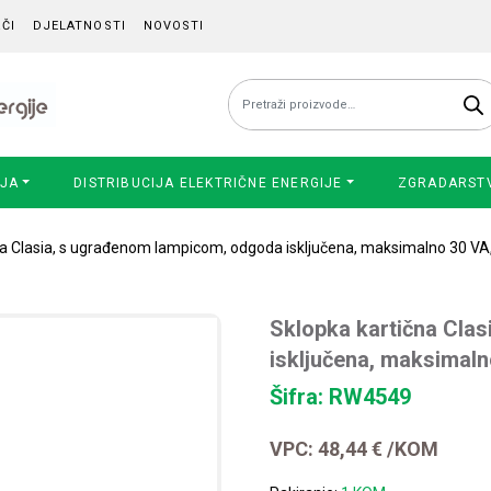
ČI
DJELATNOSTI
NOVOSTI
Pretraži:
IJA
DISTRIBUCIJA ELEKTRIČNE ENERGIJE
ZGRADARST
na Clasia, s ugrađenom lampicom, odgoda isključena, maksimalno 30 VA, 
Sklopka kartična Cla
isključena, maksimalno
Šifra: RW4549
VPC:
48,44
€
/KOM