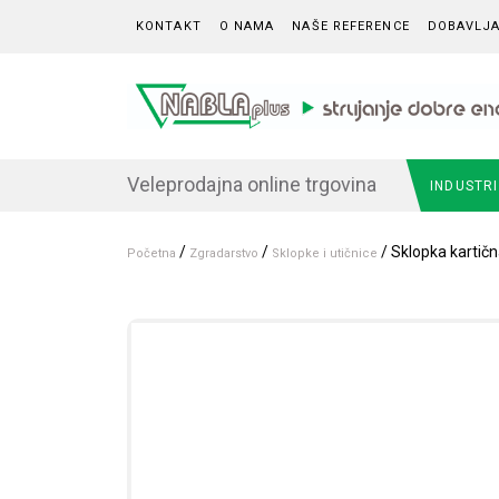
Skip to content
KONTAKT
O NAMA
NAŠE REFERENCE
DOBAVLJA
Veleprodajna online trgovina
INDUSTR
/
/
/ Sklopka kartič
Početna
Zgradarstvo
Sklopke i utičnice