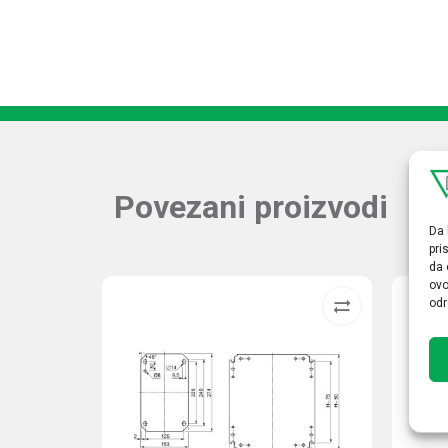
Povezani proizvodi
Da 
pri
da 
ovo
odr