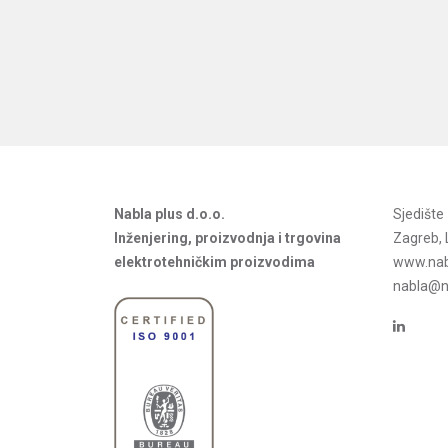
Nabla plus d.o.o.
Sjedišt
Inženjering, proizvodnja i trgovina
Zagreb, 
elektrotehničkim proizvodima
www.nab
nabla@na