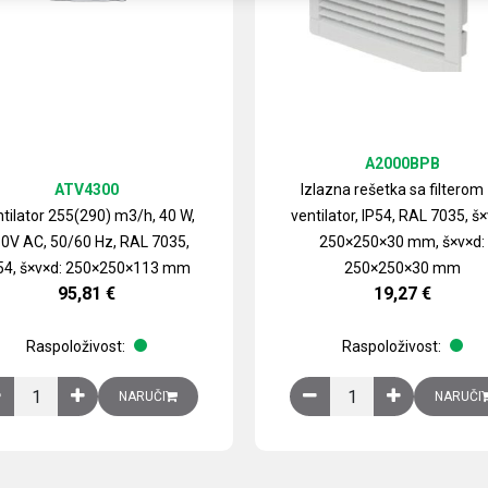
A2000BPB
ATV4300
Izlazna rešetka sa filterom
tilator 255(290) m3/h, 40 W,
ventilator, IP54, RAL 7035, š×
0V AC, 50/60 Hz, RAL 7035,
250×250×30 mm, š×v×d:
54, š×v×d: 250×250×113 mm
250×250×30 mm
95,81
€
19,27
€
Raspoloživost:
Raspoloživost:
izirani čelični lim količina
Ventilator 255(290) m3/h, 40 W, 230V AC, 50/60 Hz, RAL 7035, IP54,
Izlazna rešetka sa fil
NARUČI
NARUČI