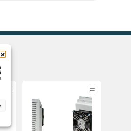
i
i
na
e