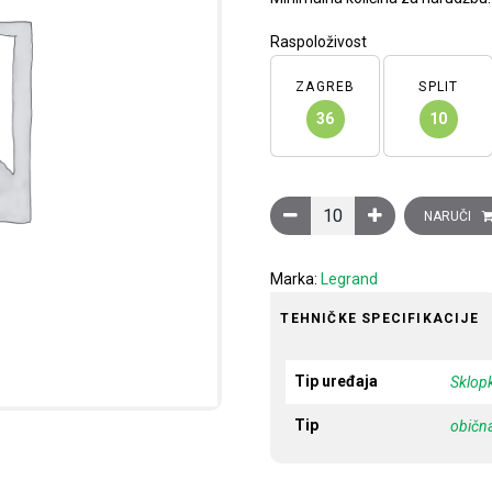
Raspoloživost
ZAGREB
SPLIT
36
10
Sklopka Clasia, obična, 10
NARUČI
Marka:
Legrand
TEHNIČKE SPECIFIKACIJE
Tip uređaja
Sklop
Tip
običn