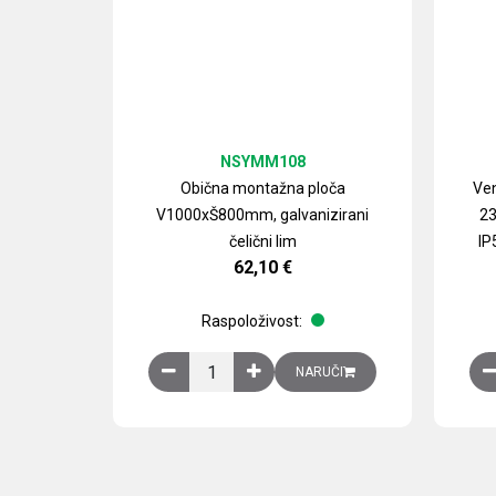
NSYMM108
Obična montažna ploča
Ven
V1000xŠ800mm, galvanizirani
23
čelični lim
IP
62,10
€
Raspoloživost:
Obična montažna ploča V1000xŠ800mm, galvan
NARUČI