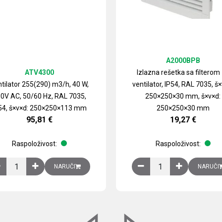
A2000BPB
ATV4300
Izlazna rešetka sa filterom
tilator 255(290) m3/h, 40 W,
ventilator, IP54, RAL 7035, š×
0V AC, 50/60 Hz, RAL 7035,
250×250×30 mm, š×v×d:
54, š×v×d: 250×250×113 mm
250×250×30 mm
95,81
€
19,27
€
Raspoloživost:
Raspoloživost:
izirani čelični lim količina
Ventilator 255(290) m3/h, 40 W, 230V AC, 50/60 Hz, RAL 7035, IP54,
Izlazna rešetka sa fil
NARUČI
NARUČI