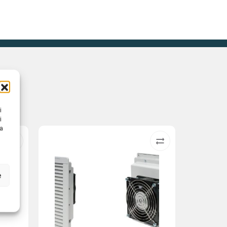
i
i
na
e