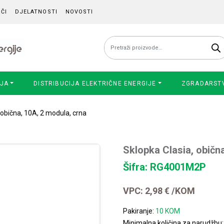
ČI
DJELATNOSTI
NOVOSTI
Pretraži:
IJA
DISTRIBUCIJA ELEKTRIČNE ENERGIJE
ZGRADARST
 obična, 10A, 2 modula, crna
Sklopka Clasia, običn
Šifra: RG4001M2P
VPC:
2,98
€
/KOM
Pakiranje:
10 KOM
Minimalna količina za narudžbu