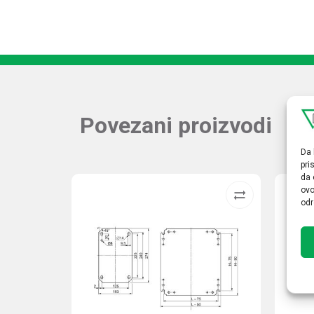
Povezani proizvodi
Da 
pri
da 
ovo
odr