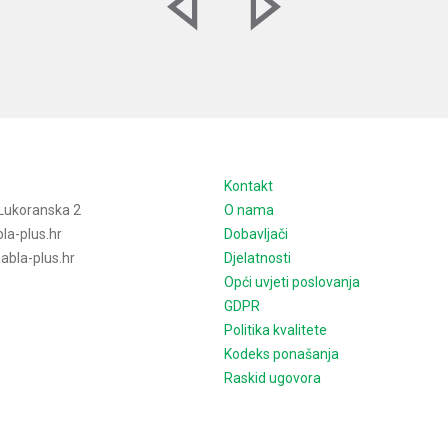
e
Kontakt
Lukoranska 2
O nama
la-plus.hr
Dobavljači
bla-plus.hr
Djelatnosti
Opći uvjeti poslovanja
GDPR
Politika kvalitete
Kodeks ponašanja
Raskid ugovora