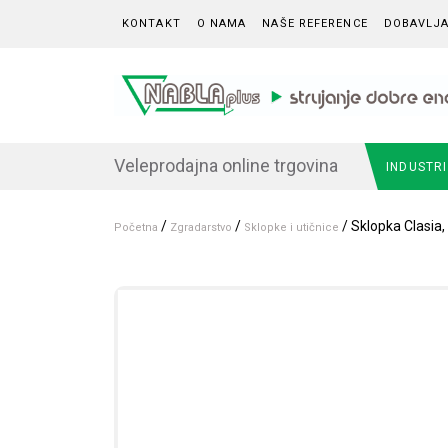
Skip to content
KONTAKT
O NAMA
NAŠE REFERENCE
DOBAVLJA
Veleprodajna online trgovina
INDUSTR
/
/
/ Sklopka Clasia,
Početna
Zgradarstvo
Sklopke i utičnice