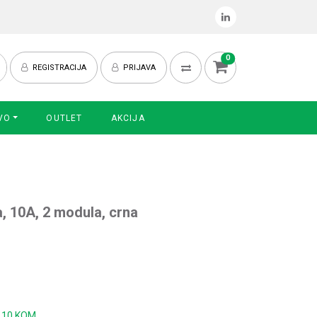
0
REGISTRACIJA
PRIJAVA
VO
OUTLET
AKCIJA
a, 10A, 2 modula, crna
:
10 KOM