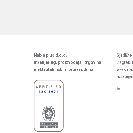
Nabla plus d.o.o.
Sjedišt
Inženjering, proizvodnja i trgovina
Zagreb, 
elektrotehničkim proizvodima
www.nab
nabla@na