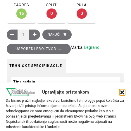
ZAGREB
SPLIT
PULA
16
0
0
Sklopka Clasia, križna, 10A, osvjetljena bez simbola, crna količ
NARUČI
Marka:
Legrand
USPOREDI PROIZVOD
TEHNIČKE SPECIFIKACIJE
Tip uređaja
Sklopka
Upravljajte pristankom
Da bismo pružili najbolje iskustvo, koristimo tehnologije poput kolačića za
Tip
čuvanje i/ili pristup informacijama o uređaju. Suglasnost s ovim
križna
tehnologijama će nam omogućiti da obrađujemo podatke kao što su
ponašanje pri pregledavanju ili jedinstveni ID-ovi na ovoj web stranici.
Nepristanak ili povlačenje suglasnosti može negativno utjecati na
određene karakteristike i funkcije.