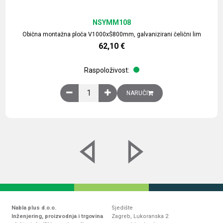
NSYMM108
Obična montažna ploča V1000xŠ800mm, galvanizirani čelični lim
62,10
€
Raspoloživost:
Obična montažna ploča V1000xŠ800mm, galvaniz
NARUČI
Nabla plus d.o.o.
Sjedište
Inženjering, proizvodnja i trgovina
Zagreb, Lukoranska 2