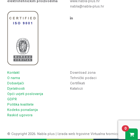
elektrotehničkim proizvodima
www.nabla-plus.hr
nabla@nabla-plus.hr
Kontakt
Download zona
O nama
Tehnički podaci
Dobavljači
Certifikati
Djelatnosti
Katalozi
Opći uvjeti poslovanja
GDPR
Politika kvalitete
Kodeks ponašanja
Raskid ugovora
0
© Copyright 2026. Nabla plus |
Izrada web trgovine
Virtualna tvornica