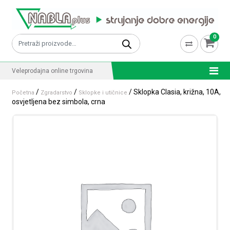
Skip to content
0
Pretraži:
Veleprodajna online trgovina
/
/
/ Sklopka Clasia, križna, 10A,
Početna
Zgradarstvo
Sklopke i utičnice
osvjetljena bez simbola, crna