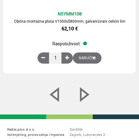
NSYMM108
Obična montažna ploča V1000xŠ800mm, galvanizirani čelični lim
62,10
€
Raspoloživost:
Obična montažna ploča V1000xŠ800mm, galvaniz
NARUČI
Nabla plus d.o.o.
Sjedište
Inženjering, proizvodnja i trgovina
Zagreb, Lukoranska 2