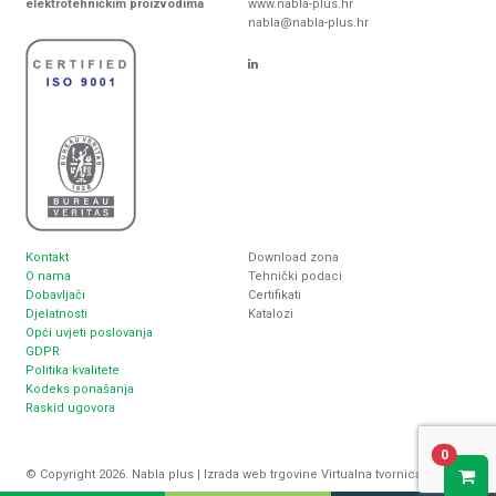
elektrotehničkim proizvodima
www.nabla-plus.hr
nabla@nabla-plus.hr
Kontakt
Download zona
O nama
Tehnički podaci
Dobavljači
Certifikati
Djelatnosti
Katalozi
Opći uvjeti poslovanja
GDPR
Politika kvalitete
Kodeks ponašanja
Raskid ugovora
0
© Copyright 2026. Nabla plus |
Izrada web trgovine
Virtualna tvornica