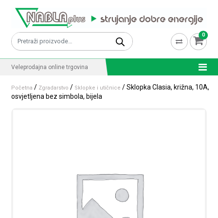
Skip to content
0
Pretraži:
Veleprodajna online trgovina
/
/
/ Sklopka Clasia, križna, 10A,
Početna
Zgradarstvo
Sklopke i utičnice
osvjetljena bez simbola, bijela