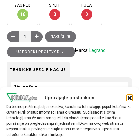
ZAGREB
SPLIT
PULA
16
0
0
Sklopka Clasia, križna, 10A, osvjetljena bez simbola, bijela koli
NARUČI
Marka:
Legrand
USPOREDI PROIZVOD
TEHNIČKE SPECIFIKACIJE
Tip uređaja
Sklopka
Upravljajte pristankom
Da bismo pružili najbolje iskustvo, koristimo tehnologije poput kolačića za
Tip
čuvanje i/ili pristup informacijama o uređaju. Suglasnost s ovim
križna
tehnologijama će nam omogućiti da obrađujemo podatke kao što su
ponašanje pri pregledavanju ili jedinstveni ID-ovi na ovoj web stranici.
Nepristanak ili povlačenje suglasnosti može negativno utjecati na
određene karakteristike i funkcije.