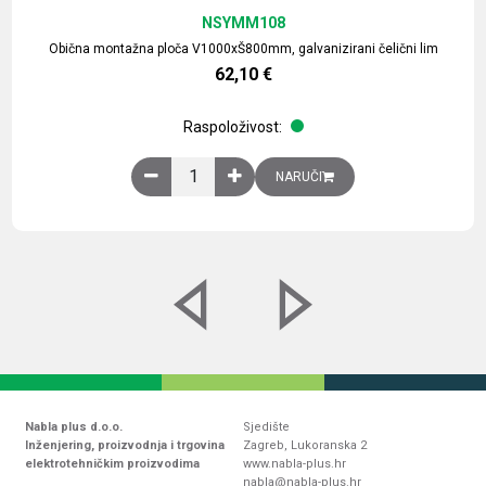
NSYMM108
Obična montažna ploča V1000xŠ800mm, galvanizirani čelični lim
62,10
€
Raspoloživost:
Obična montažna ploča V1000xŠ800mm, galvaniz
NARUČI
Nabla plus d.o.o.
Sjedište
Inženjering, proizvodnja i trgovina
Zagreb, Lukoranska 2
elektrotehničkim proizvodima
www.nabla-plus.hr
nabla@nabla-plus.hr