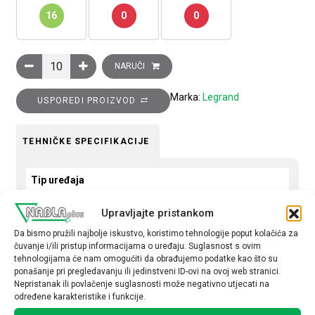
16
0
0
Sklopka Clasia, križna, 10A, 2 modula, crna količina
NARUČI
Marka:
Legrand
USPOREDI PROIZVOD
TEHNIČKE SPECIFIKACIJE
Tip uređaja
Sklopka
Upravljajte pristankom
Tip
Da bismo pružili najbolje iskustvo, koristimo tehnologije poput kolačića za
čuvanje i/ili pristup informacijama o uređaju. Suglasnost s ovim
križna
tehnologijama će nam omogućiti da obrađujemo podatke kao što su
ponašanje pri pregledavanju ili jedinstveni ID-ovi na ovoj web stranici.
Nepristanak ili povlačenje suglasnosti može negativno utjecati na
određene karakteristike i funkcije.