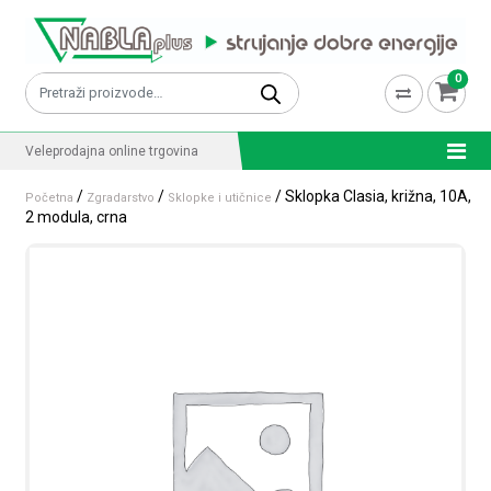
Skip to content
0
Pretraži:
Veleprodajna online trgovina
/
/
/ Sklopka Clasia, križna, 10A,
Početna
Zgradarstvo
Sklopke i utičnice
2 modula, crna