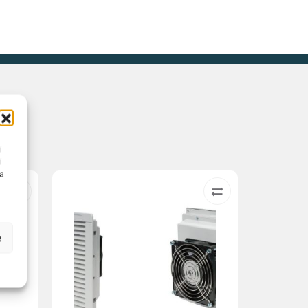
i
i
na
e