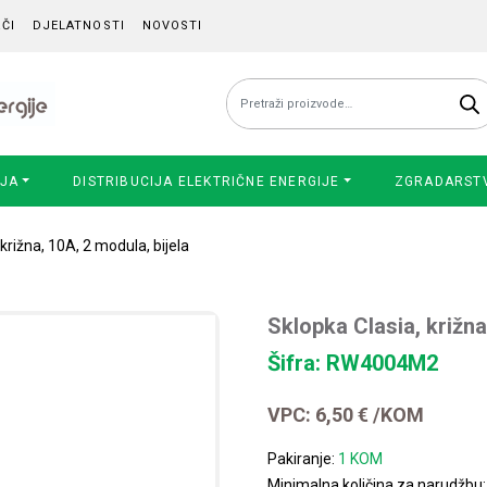
ČI
DJELATNOSTI
NOVOSTI
Pretraži:
IJA
DISTRIBUCIJA ELEKTRIČNE ENERGIJE
ZGRADARST
križna, 10A, 2 modula, bijela
Sklopka Clasia, križna
Šifra: RW4004M2
VPC:
6,50
€
/KOM
Pakiranje:
1 KOM
Minimalna količina za narudžbu