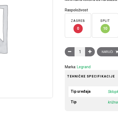
Raspoloživost
ZAGREB
SPLIT
0
10
Sklopka Clasia, križna, 10A
NARUČI
Marka:
Legrand
TEHNIČKE SPECIFIKACIJE
Tip uređaja
Sklop
Tip
križna