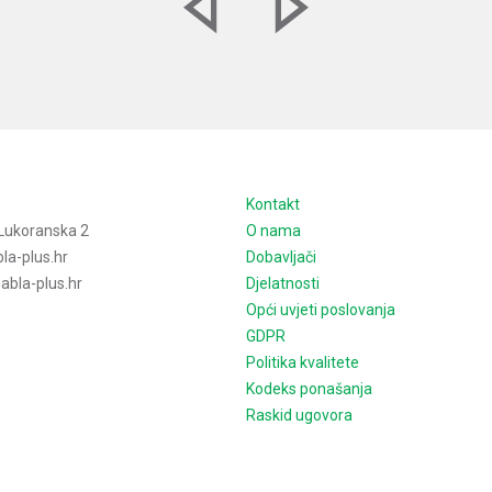
e
Kontakt
Lukoranska 2
O nama
la-plus.hr
Dobavljači
bla-plus.hr
Djelatnosti
Opći uvjeti poslovanja
GDPR
Politika kvalitete
Kodeks ponašanja
Raskid ugovora