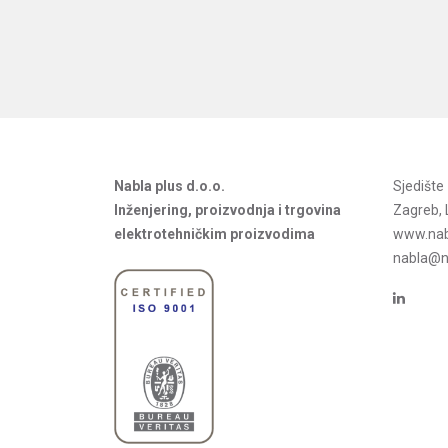
Nabla plus d.o.o.
Sjedišt
Inženjering, proizvodnja i trgovina
Zagreb, 
elektrotehničkim proizvodima
www.nab
nabla@na