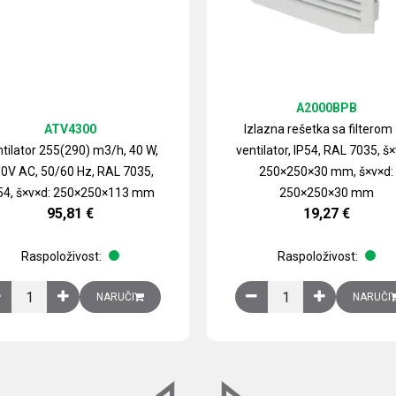
A2000BPB
ATV4300
Izlazna rešetka sa filterom
tilator 255(290) m3/h, 40 W,
ventilator, IP54, RAL 7035, š×
0V AC, 50/60 Hz, RAL 7035,
250×250×30 mm, š×v×d:
54, š×v×d: 250×250×113 mm
250×250×30 mm
95,81
€
19,27
€
Raspoloživost:
Raspoloživost:
izirani čelični lim količina
Ventilator 255(290) m3/h, 40 W, 230V AC, 50/60 Hz, RAL 7035, IP54,
Izlazna rešetka sa fil
NARUČI
NARUČI