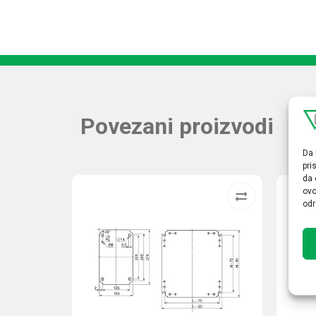
Povezani proizvodi
Da 
pri
da 
ovo
odr