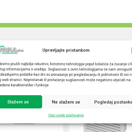
Upravljajte pristankom
bismo pružili najbolje iskustvo, koristimo tehnologije poput kolačića za čuvanje i/il
stup informacijama o uređaju. Suglasnost s ovim tehnologijama će nam omogućit
obrađujemo podatke kao što su ponašanje pri pregledavanju ili jedinstveni ID-ovi 
j web stranici. Nepristanak ili povlačenje suglasnosti može negativno utjecati na
eđene karakteristike i funkcije.
Slažem se
Ne slažem se
Pogledaj postavk
Opći uvjeti poslovanja