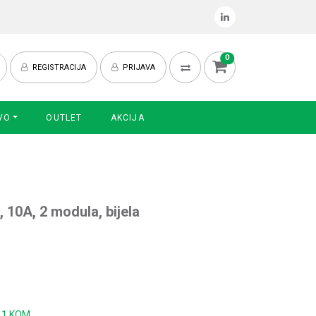
0
REGISTRACIJA
PRIJAVA
VO
OUTLET
AKCIJA
, 10A, 2 modula, bijela
:
1 KOM