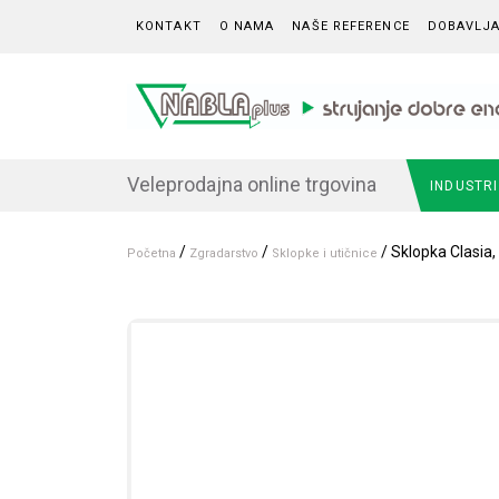
Skip to content
KONTAKT
O NAMA
NAŠE REFERENCE
DOBAVLJA
Veleprodajna online trgovina
INDUSTR
/
/
/ Sklopka Clasia, 
Početna
Zgradarstvo
Sklopke i utičnice