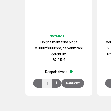
NSYMM108
Obična montažna ploča
Ven
V1000xŠ800mm, galvanizirani
23
čelični lim
IP
62,10
€
Raspoloživost:
Obična montažna ploča V1000xŠ800mm, galvan
NARUČI