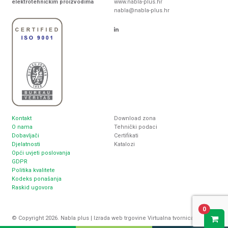
elektrotehničkim proizvodima
www.nabla-plus.hr
nabla@nabla-plus.hr
Kontakt
Download zona
O nama
Tehnički podaci
Dobavljači
Certifikati
Djelatnosti
Katalozi
Opći uvjeti poslovanja
GDPR
Politika kvalitete
Kodeks ponašanja
Raskid ugovora
0
© Copyright 2026. Nabla plus |
Izrada web trgovine
Virtualna tvornica