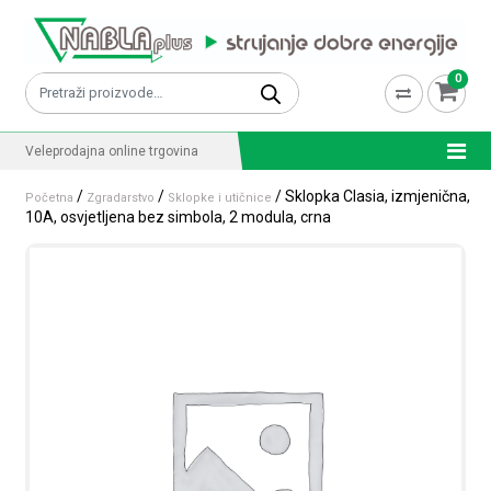
Skip to content
0
Pretraži:
Veleprodajna online trgovina
/
/
/ Sklopka Clasia, izmjenična,
Početna
Zgradarstvo
Sklopke i utičnice
10A, osvjetljena bez simbola, 2 modula, crna