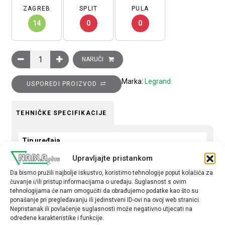
ZAGREB
SPLIT
PULA
14
0
0
Sklopka Clasia, izmjenična, 10A, osvjetljena bez simbola, 2 mo
NARUČI
Marka:
Legrand
USPOREDI PROIZVOD
TEHNIČKE SPECIFIKACIJE
Tip uređaja
Sklopka
Upravljajte pristankom
Da bismo pružili najbolje iskustvo, koristimo tehnologije poput kolačića za
Tip
čuvanje i/ili pristup informacijama o uređaju. Suglasnost s ovim
izmjenična
tehnologijama će nam omogućiti da obrađujemo podatke kao što su
ponašanje pri pregledavanju ili jedinstveni ID-ovi na ovoj web stranici.
Nepristanak ili povlačenje suglasnosti može negativno utjecati na
određene karakteristike i funkcije.