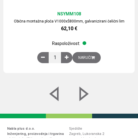
NSYMM108
Obična montažna ploča V1000xŠ800mm, galvanizirani čelični lim
62,10
€
Raspoloživost:
Obična montažna ploča V1000xŠ800mm, galvaniz
NARUČI
Nabla plus d.o.o.
Sjedište
Inženjering, proizvodnja i trgovina
Zagreb, Lukoranska 2