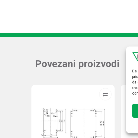
Povezani proizvodi
Da 
pri
da 
ovo
odr