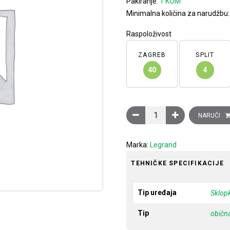
Pakiranje:
1 KOM
Minimalna količina za narudžbu
Raspoloživost
ZAGREB
SPLIT
40
4
Sklopka Clasia, 16A, 1 mod
NARUČI
Marka:
Legrand
TEHNIČKE SPECIFIKACIJE
Tip uređaja
Sklop
Tip
običn