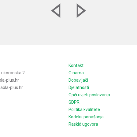
e
Kontakt
Lukoranska 2
O nama
la-plus.hr
Dobavljači
bla-plus.hr
Djelatnosti
Opći uvjeti poslovanja
GDPR
Politika kvalitete
Kodeks ponašanja
Raskid ugovora