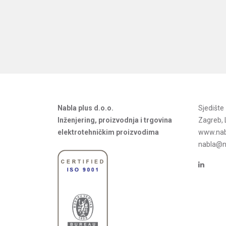
Nabla plus d.o.o.
Sjedišt
Inženjering, proizvodnja i trgovina
Zagreb, 
elektrotehničkim proizvodima
www.nab
nabla@na