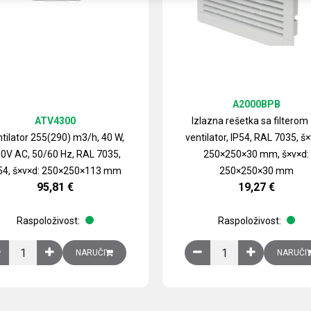
A2000BPB
ATV4300
Izlazna rešetka sa filterom
tilator 255(290) m3/h, 40 W,
ventilator, IP54, RAL 7035, š×
0V AC, 50/60 Hz, RAL 7035,
250×250×30 mm, š×v×d:
54, š×v×d: 250×250×113 mm
250×250×30 mm
95,81
€
19,27
€
Raspoloživost:
Raspoloživost:
izirani čelični lim količina
Ventilator 255(290) m3/h, 40 W, 230V AC, 50/60 Hz, RAL 7035, IP54,
Izlazna rešetka sa fil
NARUČI
NARUČI