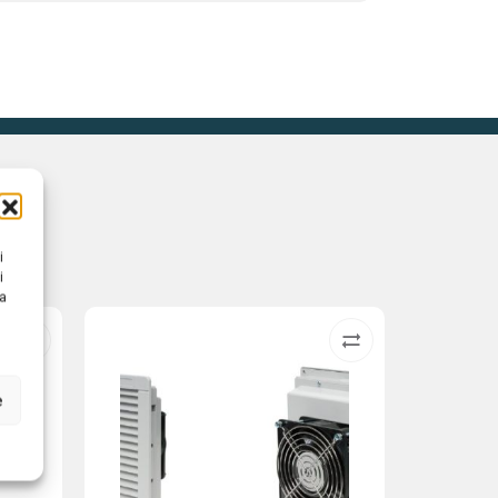
i
i
na
e