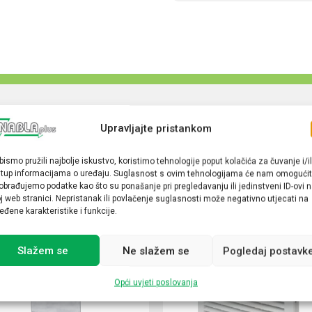
Upravljajte pristankom
bismo pružili najbolje iskustvo, koristimo tehnologije poput kolačića za čuvanje i/il
stup informacijama o uređaju. Suglasnost s ovim tehnologijama će nam omogućit
obrađujemo podatke kao što su ponašanje pri pregledavanju ili jedinstveni ID-ovi 
j web stranici. Nepristanak ili povlačenje suglasnosti može negativno utjecati na
eđene karakteristike i funkcije.
Slažem se
Ne slažem se
Pogledaj postavk
Opći uvjeti poslovanja