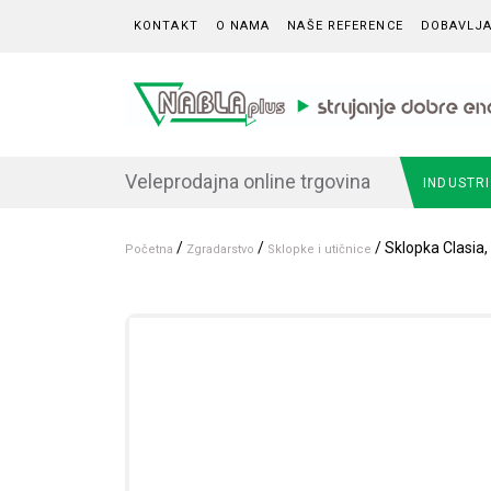
Skip to content
KONTAKT
O NAMA
NAŠE REFERENCE
DOBAVLJA
Veleprodajna online trgovina
INDUSTR
/
/
/ Sklopka Clasia,
Početna
Zgradarstvo
Sklopke i utičnice