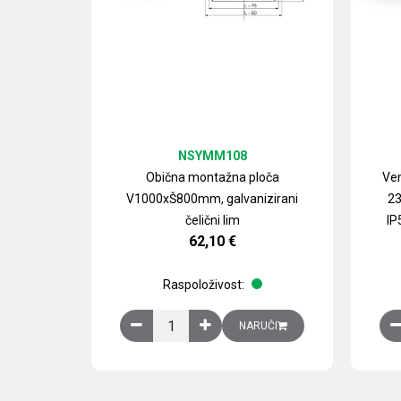
NSYMM108
Obična montažna ploča
Ven
V1000xŠ800mm, galvanizirani
23
čelični lim
IP
62,10
€
Raspoloživost:
Obična montažna ploča V1000xŠ800mm, galvan
NARUČI