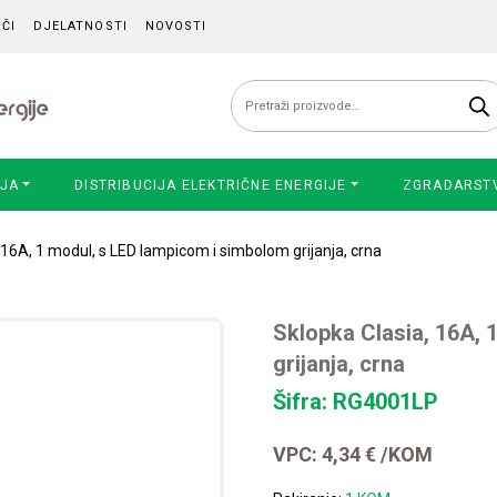
ČI
DJELATNOSTI
NOVOSTI
Pretraži:
IJA
DISTRIBUCIJA ELEKTRIČNE ENERGIJE
ZGRADARST
 16A, 1 modul, s LED lampicom i simbolom grijanja, crna
Sklopka Clasia, 16A, 
grijanja, crna
Šifra: RG4001LP
VPC:
4,34
€
/KOM