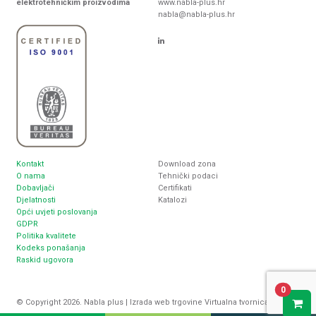
elektrotehničkim proizvodima
www.nabla-plus.hr
nabla@nabla-plus.hr
Kontakt
Download zona
O nama
Tehnički podaci
Dobavljači
Certifikati
Djelatnosti
Katalozi
Opći uvjeti poslovanja
GDPR
Politika kvalitete
Kodeks ponašanja
Raskid ugovora
0
© Copyright 2026. Nabla plus |
Izrada web trgovine
Virtualna tvornica