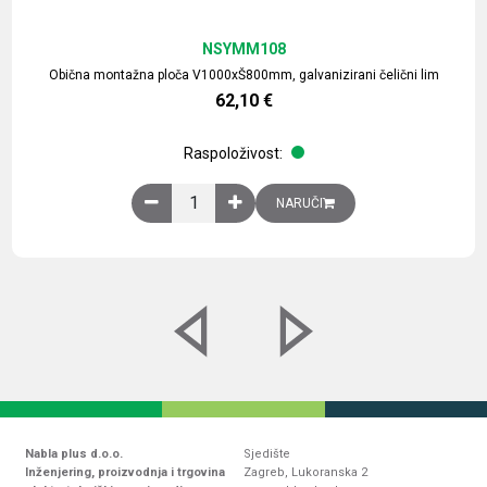
NSYMM108
Obična montažna ploča V1000xŠ800mm, galvanizirani čelični lim
62,10
€
Raspoloživost:
Obična montažna ploča V1000xŠ800mm, galvaniz
NARUČI
Nabla plus d.o.o.
Sjedište
Inženjering, proizvodnja i trgovina
Zagreb, Lukoranska 2