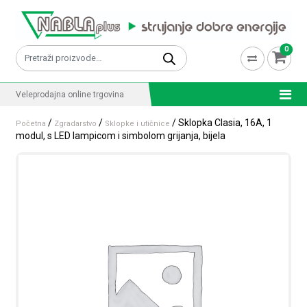
Skip to content
0
Pretraži:
Veleprodajna online trgovina
/
/
/ Sklopka Clasia, 16A, 1
Početna
Zgradarstvo
Sklopke i utičnice
modul, s LED lampicom i simbolom grijanja, bijela