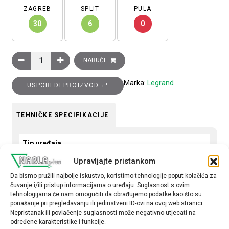
ZAGREB
SPLIT
PULA
30
6
0
Sklopka Clasia, 16A, 1 modul, s LED lampicom i simbolom grijanj
NARUČI
Marka:
Legrand
USPOREDI PROIZVOD
TEHNIČKE SPECIFIKACIJE
Tip uređaja
Sklopka
Upravljajte pristankom
Da bismo pružili najbolje iskustvo, koristimo tehnologije poput kolačića za
Tip
čuvanje i/ili pristup informacijama o uređaju. Suglasnost s ovim
obična
tehnologijama će nam omogućiti da obrađujemo podatke kao što su
ponašanje pri pregledavanju ili jedinstveni ID-ovi na ovoj web stranici.
Nepristanak ili povlačenje suglasnosti može negativno utjecati na
određene karakteristike i funkcije.