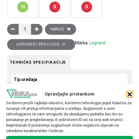
16
0
0
Sklopka Clasia, 10A, osvijetljena bez simbola, bijela količina
NARUČI
Marka:
Legrand
USPOREDI PROIZVOD
TEHNIČKE SPECIFIKACIJE
Tip uređaja
Sklopka
Upravljajte pristankom
Tip
Da bismo pružili najbolje iskustvo, koristimo tehnologije poput kolačića za
čuvanje i/ili pristup informacijama o uređaju. Suglasnost s ovim
obična
tehnologijama će nam omogućiti da obrađujemo podatke kao što su
ponašanje pri pregledavanju ili jedinstveni ID-ovi na ovoj web stranici.
Nepristanak ili povlačenje suglasnosti može negativno utjecati na
određene karakteristike i funkcije.