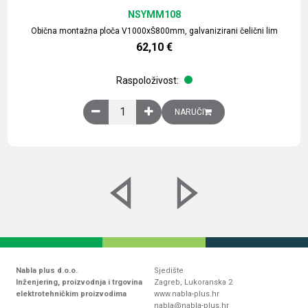
NSYMM108
Obična montažna ploča V1000xŠ800mm, galvanizirani čelični lim
62,10
€
Raspoloživost:
Obična montažna ploča V1000xŠ800mm, galvaniz
NARUČI
Nabla plus d.o.o.
Sjedište
Inženjering, proizvodnja i trgovina
Zagreb, Lukoranska 2
elektrotehničkim proizvodima
www.nabla-plus.hr
nabla@nabla-plus.hr