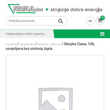
Skip to content
0
Pretraži:
Veleprodajna online trgovina
/
/
/ Sklopka Clasia, 10A,
Početna
Zgradarstvo
Sklopke i utičnice
osvijetljena bez simbola, bijela