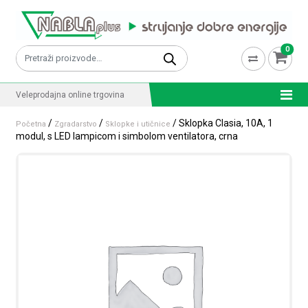
Skip to content
0
Pretraži:
Veleprodajna online trgovina
/
/
/ Sklopka Clasia, 10A, 1
Početna
Zgradarstvo
Sklopke i utičnice
modul, s LED lampicom i simbolom ventilatora, crna