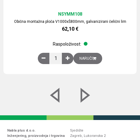
NSYMM108
Obična montažna ploča V1000xŠ800mm, galvanizirani čelični lim
62,10
€
Raspoloživost:
Obična montažna ploča V1000xŠ800mm, galvaniz
NARUČI
Nabla plus d.o.o.
Sjedište
Inženjering, proizvodnja i trgovina
Zagreb, Lukoranska 2