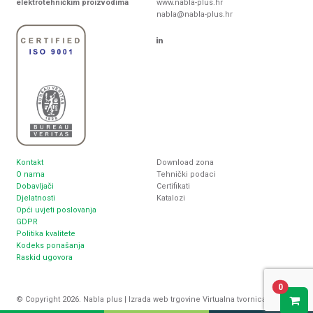
elektrotehničkim proizvodima
www.nabla-plus.hr
nabla@nabla-plus.hr
Kontakt
Download zona
O nama
Tehnički podaci
Dobavljači
Certifikati
Djelatnosti
Katalozi
Opći uvjeti poslovanja
GDPR
Politika kvalitete
Kodeks ponašanja
Raskid ugovora
0
© Copyright 2026. Nabla plus |
Izrada web trgovine
Virtualna tvornica