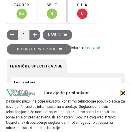
ZAGREB
SPLIT
PULA
35
4
0
Sklopka Clasia, 10A, 1 modul, s LED lampicom i simbolom ventil
NARUČI
Marka:
Legrand
USPOREDI PROIZVOD
TEHNIČKE SPECIFIKACIJE
Tip uređaja
Sklopka
Upravljajte pristankom
Da bismo pružili najbolje iskustvo, koristimo tehnologije poput kolačića za
Tip
čuvanje i/ili pristup informacijama o uređaju. Suglasnost s ovim
obična
tehnologijama će nam omogućiti da obrađujemo podatke kao što su
ponašanje pri pregledavanju ili jedinstveni ID-ovi na ovoj web stranici.
Nepristanak ili povlačenje suglasnosti može negativno utjecati na
određene karakteristike i funkcije.