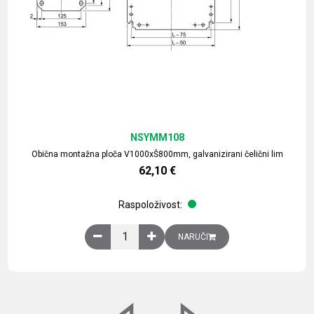
NSYMM108
Obična montažna ploča V1000xŠ800mm, galvanizirani čelični lim
62,10
€
Raspoloživost:
Obična montažna ploča V1000xŠ800mm, galvaniz
NARUČI