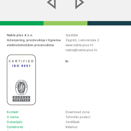
Nabla plus d.o.o.
Sjedište
Inženjering, proizvodnja i trgovina
Zagreb, Lukoranska 2
elektrotehničkim proizvodima
www.nabla-plus.hr
nabla@nabla-plus.hr
Kontakt
Download zona
O nama
Tehnički podaci
Dobavljači
Certifikati
Djelatnosti
Katalozi