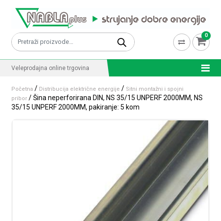
Skip to content
0
Pretraži:
Veleprodajna online trgovina
/
/
Početna
Distribucija električne energije
Sitni montažni i spojni
/ Šina neperforirana DIN, NS 35/15 UNPERF 2000MM, NS
pribor
35/15 UNPERF 2000MM, pakiranje: 5 kom