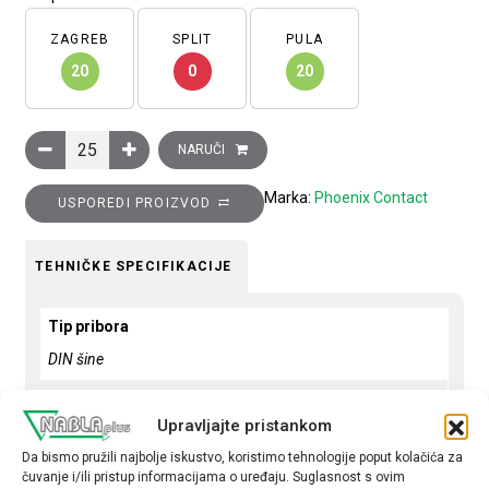
ZAGREB
SPLIT
PULA
20
0
20
Šina neperforirana DIN, NS 35/15 UNPERF 2000MM, NS 35/15 
NARUČI
Marka:
Phoenix Contact
USPOREDI PROIZVOD
TEHNIČKE SPECIFIKACIJE
Tip pribora
DIN šine
Presjek mm2
Upravljajte pristankom
1,5
Da bismo pružili najbolje iskustvo, koristimo tehnologije poput kolačića za
Boja
čuvanje i/ili pristup informacijama o uređaju. Suglasnost s ovim