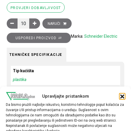
PROVJERI DOBAVLJIVOST
Signalna žaruljica, okrugla, žuta, fi: 22, ugrađen LED–24 V, prikl
NARUČI
Marka:
Schneider Electric
USPOREDI PROIZVOD
TEHNIČKE SPECIFIKACIJE
Tip kućišta
plastika
Boja
Upravljajte pristankom
Žuta
Da bismo pružili najbolje iskustvo, koristimo tehnologije poput kolačića za
Napon
čuvanje i/ili pristup informacijama o uređaju. Suglasnost s ovim
tehnologijama će nam omogućiti da obrađujemo podatke kao što su
24VDC
ponašanje pri pregledavanju ili jedinstveni ID-ovi na ovoj web stranici.
Nepristanak ili povlačenje suglasnosti može negativno utjecati na
određene karakteristike i funkcije.