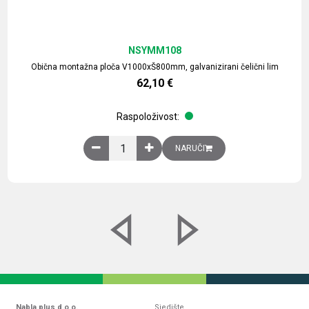
NSYMM108
Obična montažna ploča V1000xŠ800mm, galvanizirani čelični lim
62,10
€
Raspoloživost:
Obična montažna ploča V1000xŠ800mm, galvaniz
NARUČI
Nabla plus d.o.o.
Sjedište