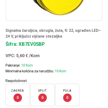
Signalna žaruljica, okrugla, žuta, fi: 22, ugrađen LED–
24 V, priključci vijčane stezaljke
Šifra: XB7EV05BP
VPC:
5,60
€
/Kom
Pakiranje:
10 Kom
Minimalna količina za narudžbu:
10 Kom
Raspoloživost
ZAGREB
SPLIT
PULA
0
0
0