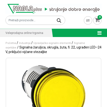
Skip to content
0
Pretraži:
Veleprodajna online trgovina
/
/
/
Početna
Industrija
Upravljačko-signalni elementi
Signalne
/ Signalna žaruljica, okrugla, žuta, fi: 22, ugrađen LED–24
svjetiljke
V, priključci vijčane stezaljke