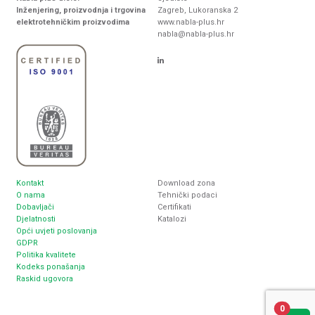
Inženjering, proizvodnja i trgovina
Zagreb, Lukoranska 2
elektrotehničkim proizvodima
www.nabla-plus.hr
nabla@nabla-plus.hr
Kontakt
Download zona
O nama
Tehnički podaci
Dobavljači
Certifikati
Djelatnosti
Katalozi
Opći uvjeti poslovanja
GDPR
Politika kvalitete
Kodeks ponašanja
Raskid ugovora
0