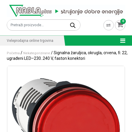
Skip to content
0
Pretraži:
Veleprodajna online trgovina
/
/ Signalna žaruljica, okrugla, crvena, fi: 22,
Početna
Nekategorizirane
ugrađeni LED–230..240 V, faston konektori