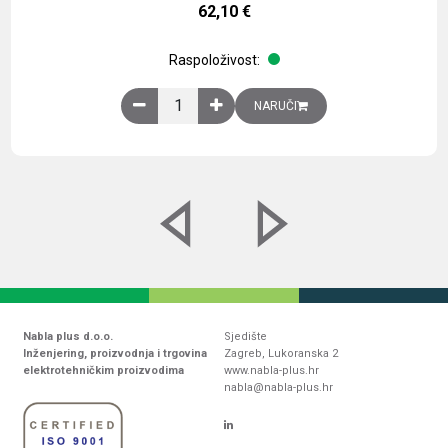
62,10
€
Raspoloživost:
Obična montažna ploča V1000xŠ800mm, galvaniz
NARUČI
Nabla plus d.o.o.
Sjedište
Inženjering, proizvodnja i trgovina
Zagreb, Lukoranska 2
elektrotehničkim proizvodima
www.nabla-plus.hr
nabla@nabla-plus.hr