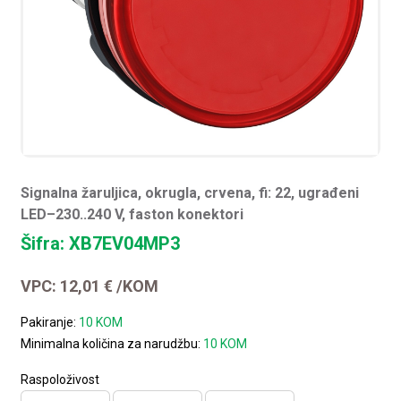
Signalna žaruljica, okrugla, crvena, fi: 22, ugrađeni
LED–230..240 V, faston konektori
Šifra: XB7EV04MP3
VPC:
12,01
€
/KOM
Pakiranje:
10 KOM
Minimalna količina za narudžbu:
10 KOM
Raspoloživost