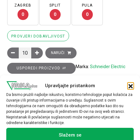
ZAGREB
SPLIT
PULA
0
0
0
PROVJERI DOBAVLJIVOST
Signalna žaruljica, okrugla, crvena, fi: 22, ugrađeni LED–230..2
NARUČI
Marka:
Schneider Electric
USPOREDI PROIZVOD
Upravljajte pristankom
TEHNIČKE SPECIFIKACIJE
Da bismo pružili najbolje iskustvo, koristimo tehnologije poput kolačića za
čuvanje i/ili pristup informacijama o uređaju. Suglasnost s ovim
tehnologijama će nam omogućiti da obrađujemo podatke kao što su
ponašanje pri pregledavanju ili jedinstveni ID-ovi na ovoj web stranici.
Nepristanak ili povlačenje suglasnosti može negativno utjecati na
određene karakteristike i funkcije.
Povezani proizvodi
Slažem se