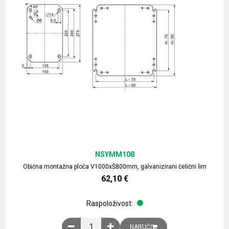
NSYMM108
Obična montažna ploča V1000xŠ800mm, galvanizirani čelični lim
62,10
€
Raspoloživost:
Obična montažna ploča V1000xŠ800mm, galvaniz
NARUČI