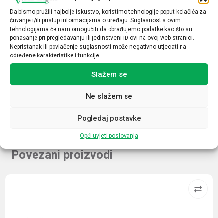
Oblik konekcije
Da bismo pružili najbolje iskustvo, koristimo tehnologije poput kolačića za
čuvanje i/ili pristup informacijama o uređaju. Suglasnost s ovim
Ravni
tehnologijama će nam omogućiti da obrađujemo podatke kao što su
ponašanje pri pregledavanju ili jedinstveni ID-ovi na ovoj web stranici.
Tip
Nepristanak ili povlačenje suglasnosti može negativno utjecati na
određene karakteristike i funkcije.
Ženski
Slažem se
Dužina kabela
5
Ne slažem se
Pogledaj postavke
Opći uvjeti poslovanja
Povezani proizvodi