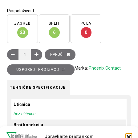
Raspoloživost
ZAGREB
SPLIT
PULA
20
6
0
Senzor/actuator kabel, 5 m, 4 konekcije, PUR, bez halogena,
NARUČI
Marka:
Phoenix Contact
USPOREDI PROIZVOD
TEHNIČKE SPECIFIKACIJE
Utičnica
bez utičnice
Broj konekcija
4
Upravljajte pristankom