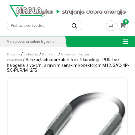
Skip to content
0
Pretraži:
Veleprodajna online trgovina
/
/
/
Početna
Industrija
Konektori
Preožičeni kružni
/ Senzor/actuator kabel, 5 m, 4 konekcije, PUR, bez
konektori
halogena, sivo-crni, s ravnim ženskim konektorom M12, SAC-4P-
5,0-PUR/M12FS