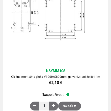
NSYMM108
Obična montažna ploča V1000xŠ800mm, galvanizirani čelični lim
62,10
€
Raspoloživost:
Obična montažna ploča V1000xŠ800mm, galvaniz
NARUČI