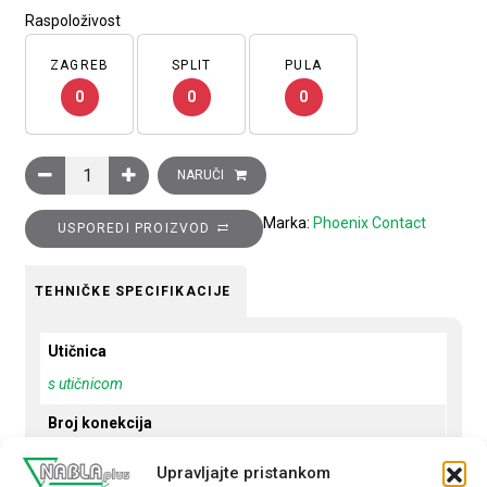
Raspoloživost
ZAGREB
SPLIT
PULA
0
0
0
Senzor/actuator kabel, 4 konekcije, PUR, bez halogena, sivo-cr
NARUČI
Marka:
Phoenix Contact
USPOREDI PROIZVOD
TEHNIČKE SPECIFIKACIJE
Utičnica
s utičnicom
Broj konekcija
4
Upravljajte pristankom