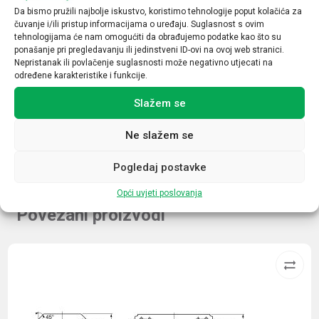
Oblik konekcije
Da bismo pružili najbolje iskustvo, koristimo tehnologije poput kolačića za
čuvanje i/ili pristup informacijama o uređaju. Suglasnost s ovim
Kutni
tehnologijama će nam omogućiti da obrađujemo podatke kao što su
ponašanje pri pregledavanju ili jedinstveni ID-ovi na ovoj web stranici.
Tip
Nepristanak ili povlačenje suglasnosti može negativno utjecati na
Ženski
određene karakteristike i funkcije.
Dužina kabela
Slažem se
1,5
Ne slažem se
Pogledaj postavke
Opći uvjeti poslovanja
Povezani proizvodi