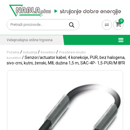
Skip to content
0
Pretraži:
Veleprodajna online trgovina
/
/
/
Početna
Industrija
Konektori
Preožičeni kružni
/ Senzor/actuator kabel, 4 konekcije, PUR, bez halogena,
konektori
sivo-crni, kutni, ženski, M8, dužina 1,5 m, SAC-4P- 1,5-PUR/M 8FR