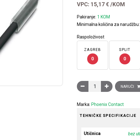
VPC:
15,17
€
/KOM
Pakiranje:
1 KOM
Minimalna količina za narudžbu
Raspoloživost
ZAGREB
SPLIT
0
0
Senzor/actuator kabel, 1,
NARUČI
Marka:
Phoenix Contact
TEHNIČKE SPECIFIKACIJE
Utičnica
bez ut