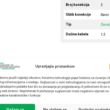
Broj konekcija
5
Oblik konekcije
Ravni
Tip
Žensk
Dužina kabela
1,5
Upravljajte pristankom
bismo pružili najbolje iskustvo, koristimo tehnologije poput kolačića za čuvanje i/il
stup informacijama o uređaju. Suglasnost s ovim tehnologijama će nam omogućit
obrađujemo podatke kao što su ponašanje pri pregledavanju ili jedinstveni ID-ovi 
j web stranici. Nepristanak ili povlačenje suglasnosti može negativno utjecati na
eđene karakteristike i funkcije.
Slažem se
Ne slažem se
Pogledaj postavk