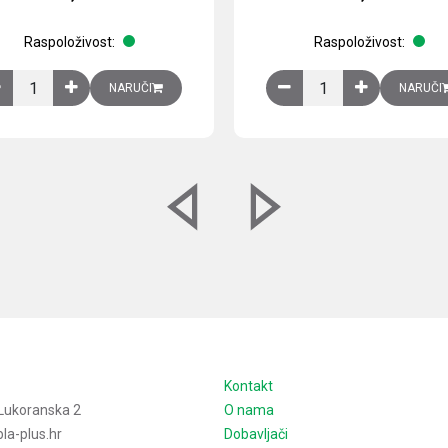
Raspoloživost:
Raspoloživost:
izirani čelični lim količina
Ventilator 255(290) m3/h, 40 W, 230V AC, 50/60 Hz, RAL 7035, IP54,
Izlazna rešetka sa fil
NARUČI
NARUČI
e
Kontakt
Lukoranska 2
O nama
la-plus.hr
Dobavljači