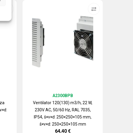
A2300BPB
 za
Ventilator 120(130) m3/h, 22 W,
v×d:
230V AC, 50/60 Hz, RAL 7035,
Izlazn
IP54, š×v×d: 250×250×105 mm,
ventilat
š×v×d: 250×250×105 mm
64,40
€