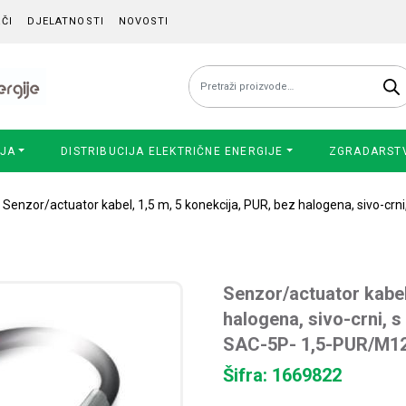
ČI
DJELATNOSTI
NOVOSTI
Pretraži:
IJA
DISTRIBUCIJA ELEKTRIČNE ENERGIJE
ZGRADARST
 Senzor/actuator kabel, 1,5 m, 5 konekcija, PUR, bez halogena, sivo-cr
Senzor/actuator kabel
halogena, sivo-crni,
SAC-5P- 1,5-PUR/M1
Šifra: 1669822