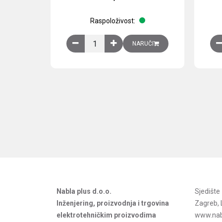
Raspoloživost:
Obična montažna ploča V1000xŠ800mm, galvan
NARUČI
Nabla plus d.o.o.
Sjedišt
Inženjering, proizvodnja i trgovina
Zagreb, 
elektrotehničkim proizvodima
www.nab