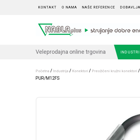
Skip to content
KONTAKT
O NAMA
NAŠE REFERENCE
DOBAVLJA
Veleprodajna online trgovina
INDUSTR
/
/
/
/
Početna
Industrija
Konektori
Preožičeni kružni konektori
PUR/M12FS