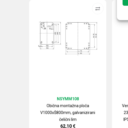
NSYMM108
Obična montažna ploča
Ven
V1000xŠ800mm, galvanizirani
23
čelični lim
IP
62,10
€