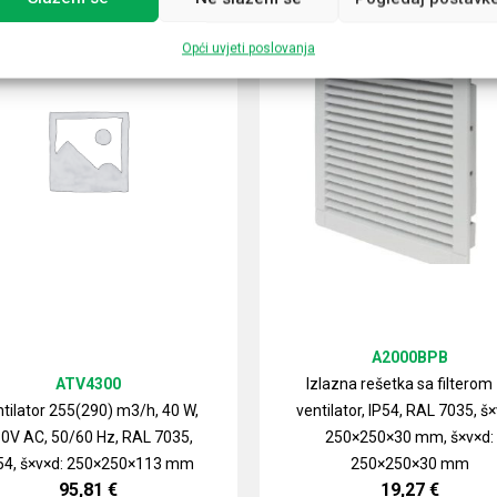
Opći uvjeti poslovanja
A2000BPB
ATV4300
Izlazna rešetka sa filterom
tilator 255(290) m3/h, 40 W,
ventilator, IP54, RAL 7035, š×
0V AC, 50/60 Hz, RAL 7035,
250×250×30 mm, š×v×d:
54, š×v×d: 250×250×113 mm
250×250×30 mm
95,81
€
19,27
€