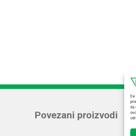
Da 
pri
da 
Povezani proizvodi
ovo
odr