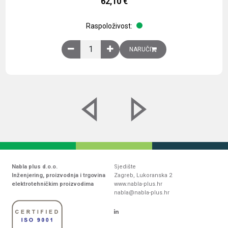
62,10
€
Raspoloživost:
Obična montažna ploča V1000xŠ800mm, galvaniz
NARUČI
Nabla plus d.o.o.
Sjedište
Inženjering, proizvodnja i trgovina
Zagreb, Lukoranska 2
elektrotehničkim proizvodima
www.nabla-plus.hr
nabla@nabla-plus.hr