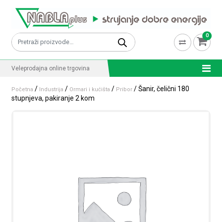
Skip to content
0
Pretraži:
Veleprodajna online trgovina
/
/
/
/ Šanir, čelični 180
Početna
Industrija
Ormari i kućišta
Pribor
stupnjeva, pakiranje 2 kom