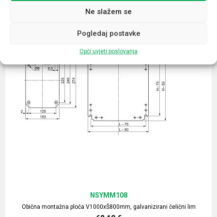
Ne slažem se
Pogledaj postavke
Opći uvjeti poslovanja
NSYMM108
Obična montažna ploča V1000xŠ800mm, galvanizirani čelični lim