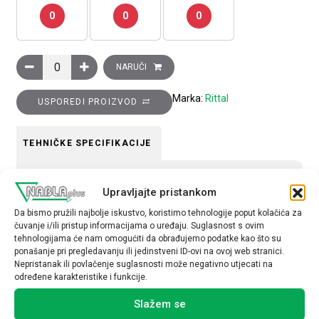
0
0
0
Šanir, čelični 180 stupnjeva, pakiranje 2 kom količina
NARUČI
Marka:
Rittal
USPOREDI PROIZVOD
TEHNIČKE SPECIFIKACIJE
Pribor za ormare
Upravljajte pristankom
Metalni
Da bismo pružili najbolje iskustvo, koristimo tehnologije poput kolačića za
čuvanje i/ili pristup informacijama o uređaju. Suglasnost s ovim
tehnologijama će nam omogućiti da obrađujemo podatke kao što su
ponašanje pri pregledavanju ili jedinstveni ID-ovi na ovoj web stranici.
Nepristanak ili povlačenje suglasnosti može negativno utjecati na
određene karakteristike i funkcije.
Povezani proizvodi
Slažem se