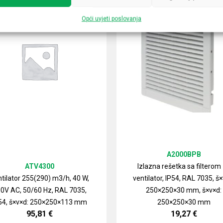
Opći uvjeti poslovanja
A2000BPB
ATV4300
Izlazna rešetka sa filterom
tilator 255(290) m3/h, 40 W,
ventilator, IP54, RAL 7035, š×
0V AC, 50/60 Hz, RAL 7035,
250×250×30 mm, š×v×d:
54, š×v×d: 250×250×113 mm
250×250×30 mm
95,81
€
19,27
€