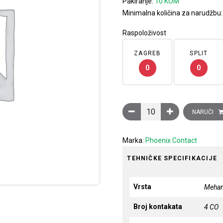
Pakiranje:
10 KOM
Minimalna količina za narudžbu
Raspoloživost
ZAGREB
SPLIT
0
0
Relej utični, 4×CO (power)
NARUČI
Marka:
Phoenix Contact
TEHNIČKE SPECIFIKACIJE
Vrsta
Mehani
Broj kontakata
4 CO