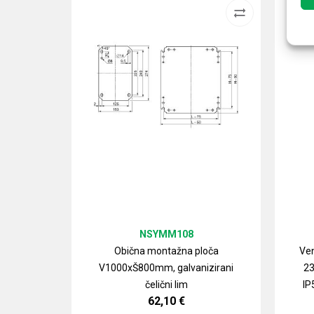
NSYMM108
Obična montažna ploča
Ven
V1000xŠ800mm, galvanizirani
23
čelični lim
IP
62,10
€