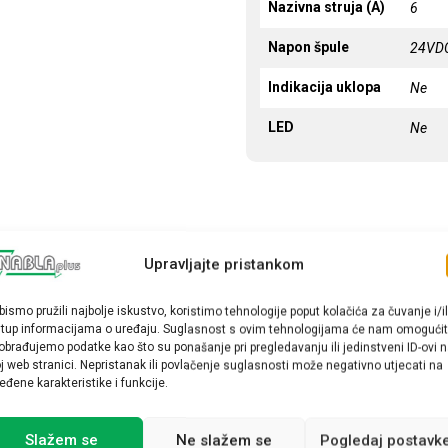
Nazivna struja (A)
6
Napon špule
24VD
Indikacija uklopa
Ne
LED
Ne
Upravljajte pristankom
bismo pružili najbolje iskustvo, koristimo tehnologije poput kolačića za čuvanje i/il
stup informacijama o uređaju. Suglasnost s ovim tehnologijama će nam omogućit
obrađujemo podatke kao što su ponašanje pri pregledavanju ili jedinstveni ID-ovi 
j web stranici. Nepristanak ili povlačenje suglasnosti može negativno utjecati na
eđene karakteristike i funkcije.
Slažem se
Ne slažem se
Pogledaj postavk