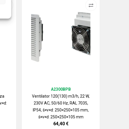
A2300BPB
 za
Ventilator 120(130) m3/h, 22 W,
v×d:
230V AC, 50/60 Hz, RAL 7035,
Izlazn
IP54, š×v×d: 250×250×105 mm,
ventilat
š×v×d: 250×250×105 mm
64,40
€