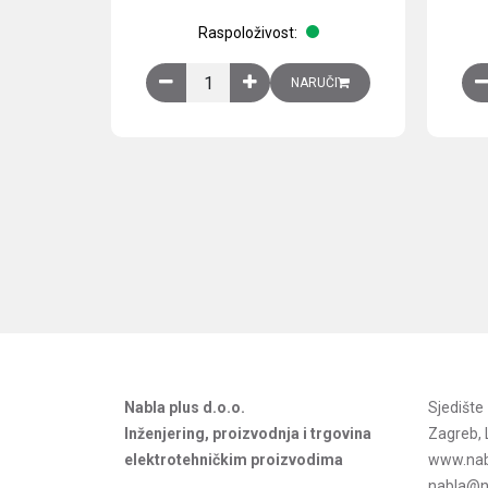
Raspoloživost:
Obična montažna ploča V1000xŠ800mm, galvan
NARUČI
Nabla plus d.o.o.
Sjedišt
Inženjering, proizvodnja i trgovina
Zagreb, 
elektrotehničkim proizvodima
www.nab
nabla@na