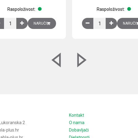
Raspoloživost:
Raspoloživost:
izirani čelični lim količina
Ventilator 255(290) m3/h, 40 W, 230V AC, 50/60 Hz, RAL 7035, IP54,
Izlazna rešetka sa fil
NARUČI
NARUČI
e
Kontakt
Lukoranska 2
O nama
la-plus.hr
Dobavljači
bla-plus.hr
Djelatnosti