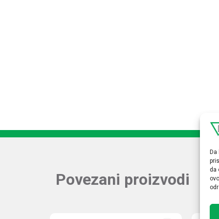
Da 
pri
da 
Povezani proizvodi
ovo
odr