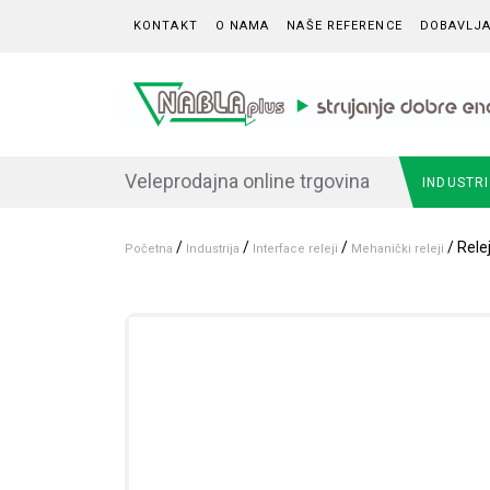
Skip to content
KONTAKT
O NAMA
NAŠE REFERENCE
DOBAVLJA
Veleprodajna online trgovina
INDUSTR
/
/
/
/ Rele
Početna
Industrija
Interface releji
Mehanički releji