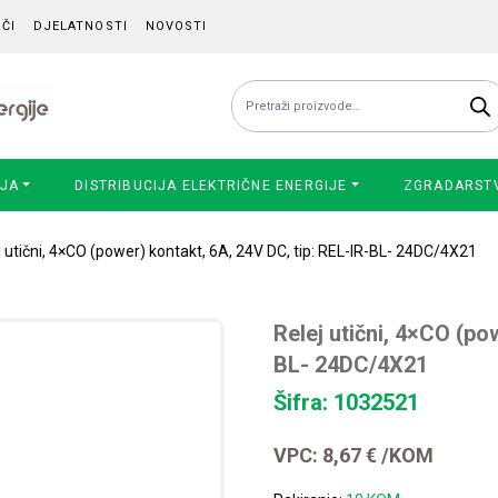
ČI
DJELATNOSTI
NOVOSTI
Pretraži:
IJA
DISTRIBUCIJA ELEKTRIČNE ENERGIJE
ZGRADARST
j utični, 4×CO (power) kontakt, 6A, 24V DC, tip: REL-IR-BL- 24DC/4X21
Relej utični, 4×CO (po
BL- 24DC/4X21
Šifra: 1032521
VPC:
8,67
€
/KOM