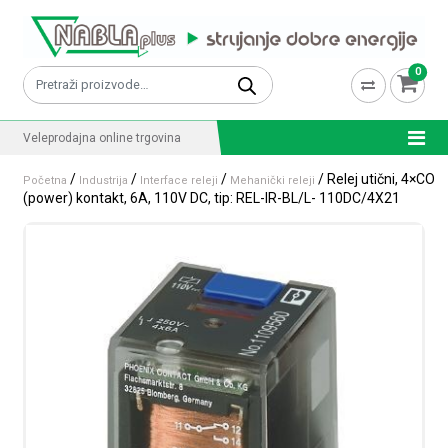
Skip to content
0
Pretraži:
Veleprodajna online trgovina
/
/
/
/ Relej utični, 4×CO
Početna
Industrija
Interface releji
Mehanički releji
(power) kontakt, 6A, 110V DC, tip: REL-IR-BL/L- 110DC/4X21