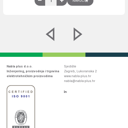
NARUČI
Nabla plus d.o.o.
Sjedište
Inženjering, proizvodnja i trgovina
Zagreb, Lukoranska 2
elektrotehničkim proizvodima
www.nabla-plus.hr
nabla@nabla-plus.hr