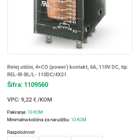
Relej utični, 4×CO (power) kontakt, 6A, 110V DC, tip:
REL-IR-BL/L- 110DC/4X21
Šifra: 1109560
VPC:
9,22
€
/KOM
Pakiranje:
10 KOM
Minimalna količina za narudžbu:
10 KOM
Raspoloživost