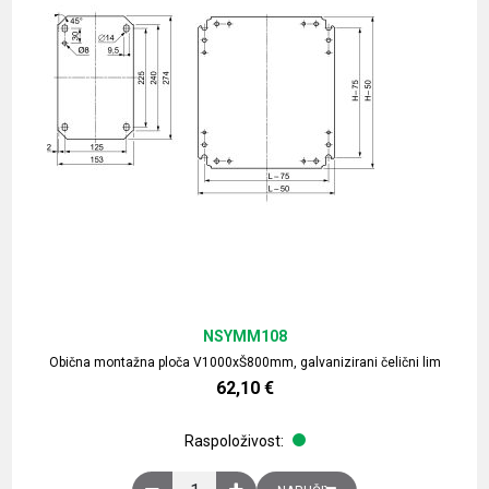
NSYMM108
Obična montažna ploča V1000xŠ800mm, galvanizirani čelični lim
62,10
€
Raspoloživost:
Obična montažna ploča V1000xŠ800mm, galvaniz