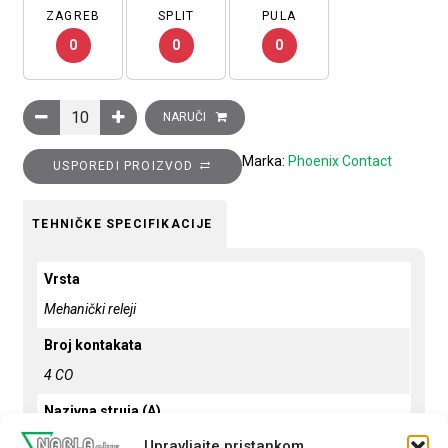
ZAGREB
SPLIT
PULA
0
0
0
Relej utični, 4×CO (power) kontakt, 6A, 110V DC, tip: REL-IR-B
NARUČI
Marka:
Phoenix Contact
USPOREDI PROIZVOD
TEHNIČKE SPECIFIKACIJE
Vrsta
Mehanički releji
Broj kontakata
4 CO
Nazivna struja (A)
6
Upravljajte pristankom