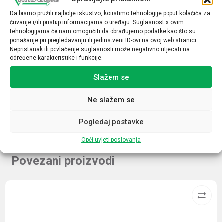
Da bismo pružili najbolje iskustvo, koristimo tehnologije poput kolačića za
Napon špule
čuvanje i/ili pristup informacijama o uređaju. Suglasnost s ovim
110VDC
tehnologijama će nam omogućiti da obrađujemo podatke kao što su
ponašanje pri pregledavanju ili jedinstveni ID-ovi na ovoj web stranici.
Indikacija uklopa
Nepristanak ili povlačenje suglasnosti može negativno utjecati na
određene karakteristike i funkcije.
Da
Slažem se
LED
Da
Ne slažem se
Pogledaj postavke
Opći uvjeti poslovanja
Povezani proizvodi