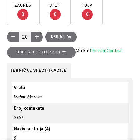
ZAGREB
SPLIT
PULA
0
0
0
Relej utični, 2×CO (power) kontakt, 8A, 12V DC, tip: REL-MR-B
NARUČI
Marka:
Phoenix Contact
USPOREDI PROIZVOD
TEHNIČKE SPECIFIKACIJE
Vrsta
Mehanički releji
Broj kontakata
2 CO
Nazivna struja (A)
8