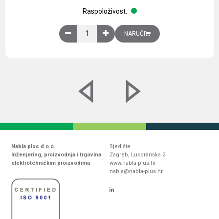
Raspoloživost:
Obična montažna ploča V1000xŠ800mm, galvaniz
NARUČI
Nabla plus d.o.o.
Sjedište
Inženjering, proizvodnja i trgovina
Zagreb, Lukoranska 2
elektrotehničkim proizvodima
www.nabla-plus.hr
nabla@nabla-plus.hr