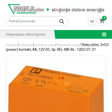
Skip to content
0
Pretraži:
Veleprodajna online trgovina
/
/
/
/ Relej utični, 2×CO
Početna
Industrija
Interface releji
Mehanički releji
(power) kontakt, 8A, 12V DC, tip: REL-MR-BL- 12DC/21-21