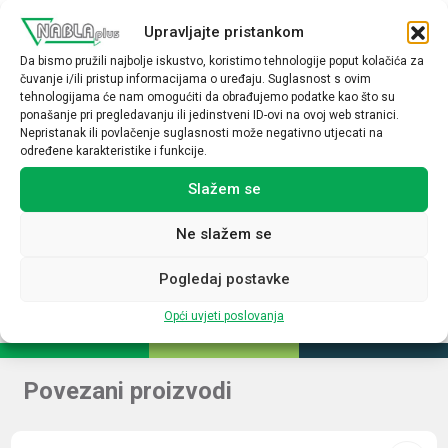
Napon špule
Upravljajte pristankom
12VDC
Da bismo pružili najbolje iskustvo, koristimo tehnologije poput kolačića za
čuvanje i/ili pristup informacijama o uređaju. Suglasnost s ovim
Indikacija uklopa
tehnologijama će nam omogućiti da obrađujemo podatke kao što su
ponašanje pri pregledavanju ili jedinstveni ID-ovi na ovoj web stranici.
Ne
Nepristanak ili povlačenje suglasnosti može negativno utjecati na
određene karakteristike i funkcije.
LED
Slažem se
Ne
Tip opreme
Ne slažem se
Podnožje releja
Pogledaj postavke
Opći uvjeti poslovanja
Povezani proizvodi