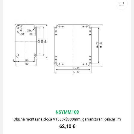
NSYMM108
Obična montažna ploča V1000xŠ800mm, galvanizirani čelični lim
62,10
€