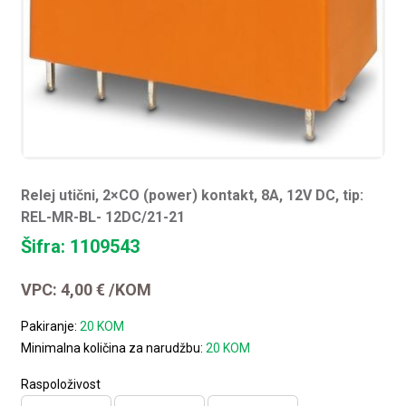
Relej utični, 2×CO (power) kontakt, 8A, 12V DC, tip:
REL-MR-BL- 12DC/21-21
Šifra: 1109543
VPC:
4,00
€
/KOM
Pakiranje:
20 KOM
Minimalna količina za narudžbu:
20 KOM
Raspoloživost