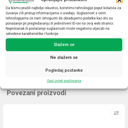
Da bismo pružili najbolje iskustvo, koristimo tehnologije poput kolačića za
Napon špule
čuvanje i/ili pristup informacijama o uređaju. Suglasnost s ovim
115VAC
tehnologijama će nam omogućiti da obrađujemo podatke kao što su
ponašanje pri pregledavanju ili jedinstveni ID-ovi na ovoj web stranici.
Indikacija uklopa
Nepristanak ili povlačenje suglasnosti može negativno utjecati na
određene karakteristike i funkcije.
Ne
Slažem se
LED
Ne
Ne slažem se
Pogledaj postavke
Opći uvjeti poslovanja
Povezani proizvodi