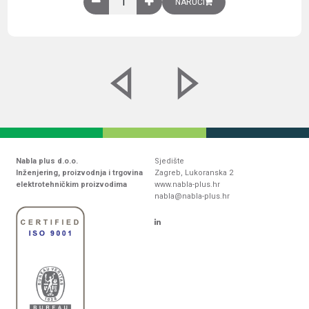
NARUČI
Nabla plus d.o.o.
Sjedište
Inženjering, proizvodnja i trgovina
Zagreb, Lukoranska 2
elektrotehničkim proizvodima
www.nabla-plus.hr
nabla@nabla-plus.hr