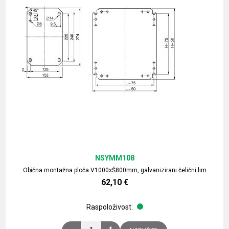
NSYMM108
Obična montažna ploča V1000xŠ800mm, galvanizirani čelični lim
62,10
€
Raspoloživost:
Obična montažna ploča V1000xŠ800mm, galvaniz