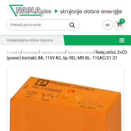
Skip to content
0
Pretraži:
Veleprodajna online trgovina
/
/
/
/ Relej utični, 2×CO
Početna
Industrija
Interface releji
Mehanički releji
(power) kontakt, 8A, 115V AC, tip: REL-MR-BL- 115AC/21-21