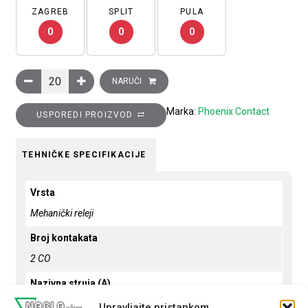
ZAGREB
SPLIT
PULA
0
0
0
Relej utični, 2×CO (power) kontakt, 8A, 115V AC, tip: REL-MR-
NARUČI
Marka:
Phoenix Contact
USPOREDI PROIZVOD
TEHNIČKE SPECIFIKACIJE
Vrsta
Mehanički releji
Broj kontakata
2 CO
Nazivna struja (A)
8
Upravljajte pristankom