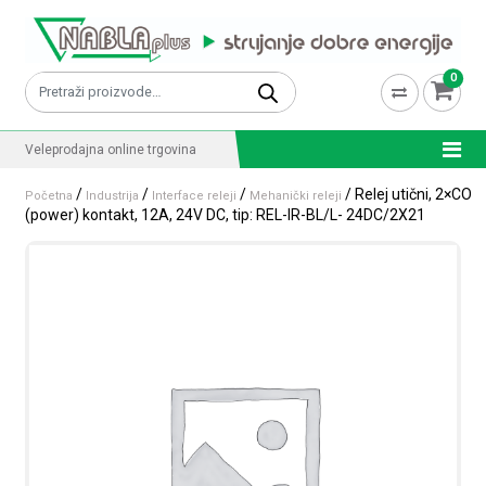
Skip to content
0
Pretraži:
Veleprodajna online trgovina
/
/
/
/ Relej utični, 2×CO
Početna
Industrija
Interface releji
Mehanički releji
(power) kontakt, 12A, 24V DC, tip: REL-IR-BL/L- 24DC/2X21