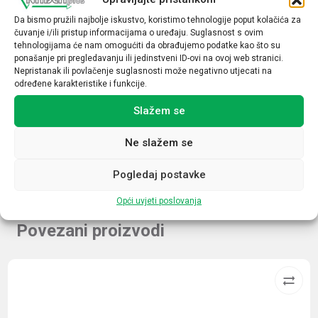
Da bismo pružili najbolje iskustvo, koristimo tehnologije poput kolačića za
Napon špule
čuvanje i/ili pristup informacijama o uređaju. Suglasnost s ovim
24VDC
tehnologijama će nam omogućiti da obrađujemo podatke kao što su
ponašanje pri pregledavanju ili jedinstveni ID-ovi na ovoj web stranici.
Indikacija uklopa
Nepristanak ili povlačenje suglasnosti može negativno utjecati na
određene karakteristike i funkcije.
Da
Slažem se
LED
Da
Ne slažem se
Pogledaj postavke
Opći uvjeti poslovanja
Povezani proizvodi