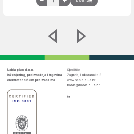
NARUČI
Nabla plus d.o.o.
Sjedište
Inženjering, proizvodnja i trgovina
Zagreb, Lukoranska 2
elektrotehničkim proizvodima
www.nabla-plus.hr
nabla@nabla-plus.hr