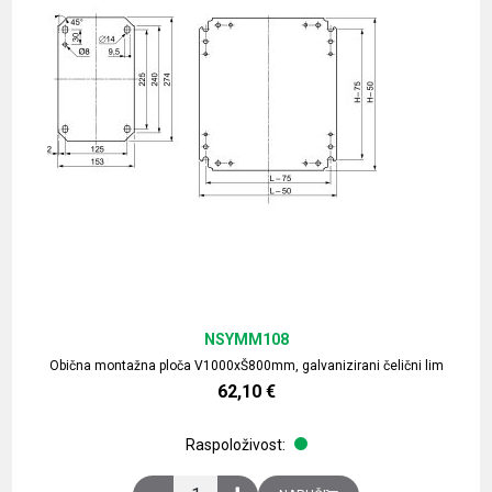
NSYMM108
Obična montažna ploča V1000xŠ800mm, galvanizirani čelični lim
62,10
€
Raspoloživost:
Obična montažna ploča V1000xŠ800mm, galvaniz