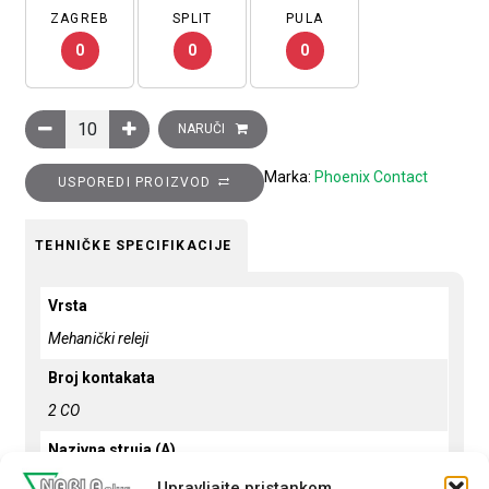
ZAGREB
SPLIT
PULA
0
0
0
Relej utični, 2×CO (power) kontakt, 12A, 24V DC, tip: REL-IR-B
NARUČI
Marka:
Phoenix Contact
USPOREDI PROIZVOD
TEHNIČKE SPECIFIKACIJE
Vrsta
Mehanički releji
Broj kontakata
2 CO
Nazivna struja (A)
12
Upravljajte pristankom