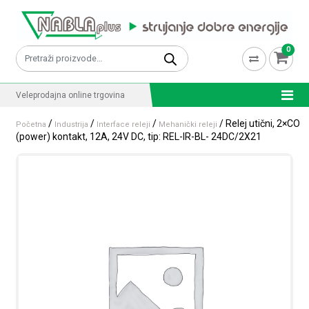
Skip to content
0
Pretraži:
Veleprodajna online trgovina
/
/
/
/ Relej utični, 2×CO
Početna
Industrija
Interface releji
Mehanički releji
(power) kontakt, 12A, 24V DC, tip: REL-IR-BL- 24DC/2X21