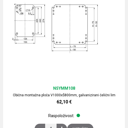
NSYMM108
Obična montažna ploča V1000xŠ800mm, galvanizirani čelični lim
62,10
€
Raspoloživost:
Obična montažna ploča V1000xŠ800mm, galvaniz