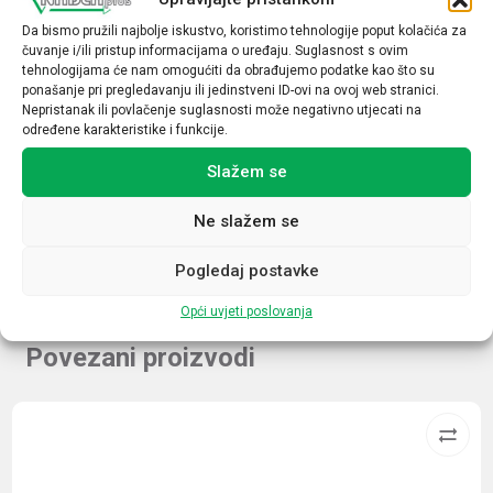
Da bismo pružili najbolje iskustvo, koristimo tehnologije poput kolačića za
Napon špule
čuvanje i/ili pristup informacijama o uređaju. Suglasnost s ovim
24VDC
tehnologijama će nam omogućiti da obrađujemo podatke kao što su
ponašanje pri pregledavanju ili jedinstveni ID-ovi na ovoj web stranici.
Indikacija uklopa
Nepristanak ili povlačenje suglasnosti može negativno utjecati na
određene karakteristike i funkcije.
Ne
Slažem se
LED
Ne
Ne slažem se
Pogledaj postavke
Opći uvjeti poslovanja
Povezani proizvodi