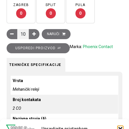
ZAGREB
SPLIT
PULA
0
0
0
Relej utični, 2×CO (power) kontakt, 12A, 24V DC, tip: REL-IR-B
NARUČI
Marka:
Phoenix Contact
USPOREDI PROIZVOD
TEHNIČKE SPECIFIKACIJE
Vrsta
Mehanički releji
Broj kontakata
2 CO
Nazivna struja (A)
12
Upravljajte pristankom