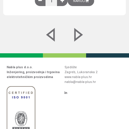
NARUČI
Nabla plus d.o.o.
Sjedište
Inženjering, proizvodnja i trgovina
Zagreb, Lukoranska 2
elektrotehničkim proizvodima
www.nabla-plus.hr
nabla@nabla-plus.hr