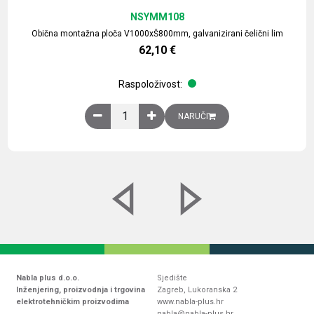
NSYMM108
Obična montažna ploča V1000xŠ800mm, galvanizirani čelični lim
62,10
€
Raspoloživost:
Obična montažna ploča V1000xŠ800mm, galvaniz
NARUČI
Nabla plus d.o.o.
Sjedište
Inženjering, proizvodnja i trgovina
Zagreb, Lukoranska 2
elektrotehničkim proizvodima
www.nabla-plus.hr
nabla@nabla-plus.hr