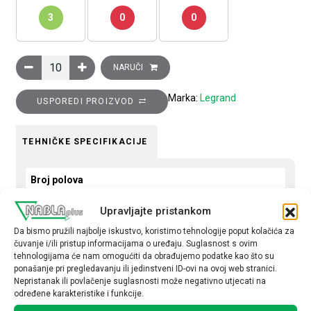
3
0
0
Relej impulsni, 1P, 16A, 1NO, 250VAC količina
NARUČI
Marka:
Legrand
USPOREDI PROIZVOD
TEHNIČKE SPECIFIKACIJE
Broj polova
1P
Upravljajte pristankom
Nazivna struja
Da bismo pružili najbolje iskustvo, koristimo tehnologije poput kolačića za
čuvanje i/ili pristup informacijama o uređaju. Suglasnost s ovim
16A
tehnologijama će nam omogućiti da obrađujemo podatke kao što su
ponašanje pri pregledavanju ili jedinstveni ID-ovi na ovoj web stranici.
Nepristanak ili povlačenje suglasnosti može negativno utjecati na
određene karakteristike i funkcije.