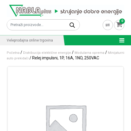
Skip to content
0
Pretraži:
Veleprodajna online trgovina
/
/
/
Početna
Distribucija električne energije
Modularna oprema
Minijaturni
/ Relej impulsni, 1P, 16A, 1NO, 250VAC
auto prekidači