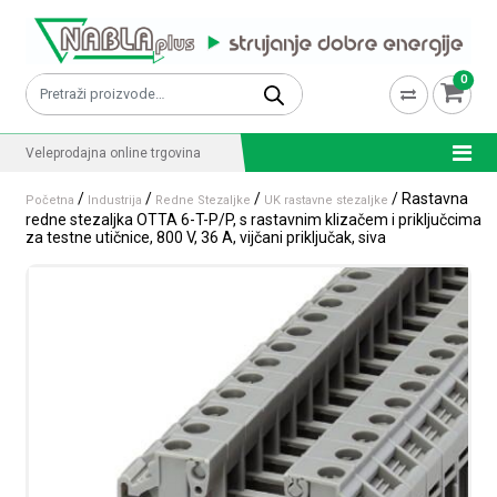
Skip to content
0
Pretraži:
Veleprodajna online trgovina
/
/
/
/ Rastavna
Početna
Industrija
Redne Stezaljke
UK rastavne stezaljke
redne stezaljka OTTA 6-T-P/P, s rastavnim klizačem i priključcima
za testne utičnice, 800 V, 36 A, vijčani priključak, siva