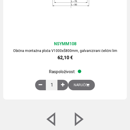
NSYMM108
Obična montažna ploča V1000xŠ800mm, galvanizirani čelični lim
62,10
€
Raspoloživost:
Obična montažna ploča V1000xŠ800mm, galvaniz
NARUČI