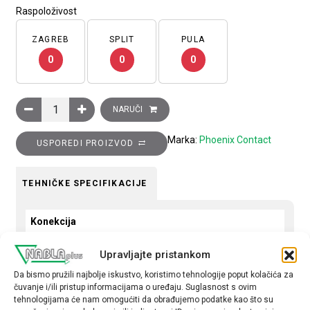
Raspoloživost
ZAGREB
SPLIT
PULA
0
0
0
Rastavna redne stezaljka OTTA 6-T-P/P, s rastavnim klizačem i pr
NARUČI
Marka:
Phoenix Contact
USPOREDI PROIZVOD
TEHNIČKE SPECIFIKACIJE
Konekcija
Jednostruka
Upravljajte pristankom
Boja stezaljke
Da bismo pružili najbolje iskustvo, koristimo tehnologije poput kolačića za
čuvanje i/ili pristup informacijama o uređaju. Suglasnost s ovim
siva
tehnologijama će nam omogućiti da obrađujemo podatke kao što su