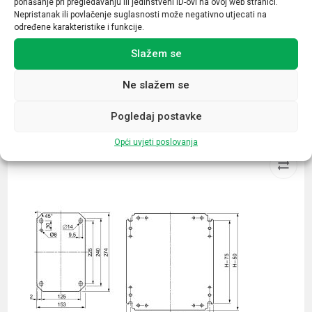
ponašanje pri pregledavanju ili jedinstveni ID-ovi na ovoj web stranici.
Presjek stezaljke
Nepristanak ili povlačenje suglasnosti može negativno utjecati na
6 mm2
određene karakteristike i funkcije.
Slažem se
Ne slažem se
Povezani proizvodi
Pogledaj postavke
Opći uvjeti poslovanja