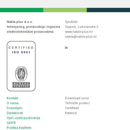
Nabla plus d.o.o.
Sjedište
Inženjering, proizvodnja i trgovina
Zagreb, Lukoranska 2
elektrotehničkim proizvodima
www.nabla-plus.hr
nabla@nabla-plus.hr
Kontakt
Download zona
O nama
Tehnički podaci
Dobavljači
Certifikati
Djelatnosti
Katalozi
Opći uvjeti poslovanja
GDPR
Politika kvalitete