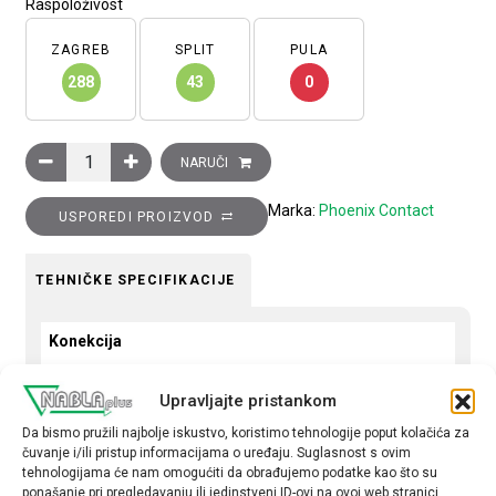
Raspoloživost
ZAGREB
SPLIT
PULA
288
43
0
Rastavna redna stezaljka URTK/SP, s klizačem, vijčani priključ
NARUČI
Marka:
Phoenix Contact
USPOREDI PROIZVOD
TEHNIČKE SPECIFIKACIJE
Konekcija
Jednostruka
Upravljajte pristankom
Boja stezaljke
Da bismo pružili najbolje iskustvo, koristimo tehnologije poput kolačića za
siva
čuvanje i/ili pristup informacijama o uređaju. Suglasnost s ovim
tehnologijama će nam omogućiti da obrađujemo podatke kao što su
Presjek stezaljke
ponašanje pri pregledavanju ili jedinstveni ID-ovi na ovoj web stranici.