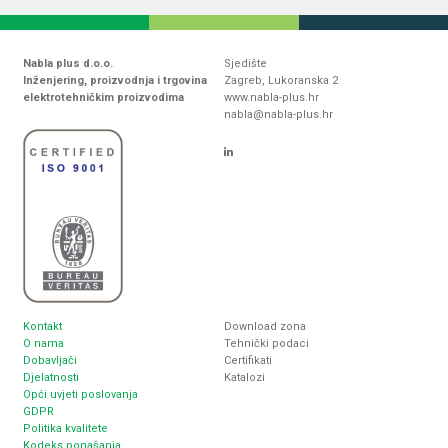
Nabla plus d.o.o.
Sjedište
Inženjering, proizvodnja i trgovina
Zagreb, Lukoranska 2
elektrotehničkim proizvodima
www.nabla-plus.hr
nabla@nabla-plus.hr
Kontakt
Download zona
O nama
Tehnički podaci
Dobavljači
Certifikati
Djelatnosti
Katalozi
Opći uvjeti poslovanja
GDPR
Politika kvalitete
Kodeks ponašanja