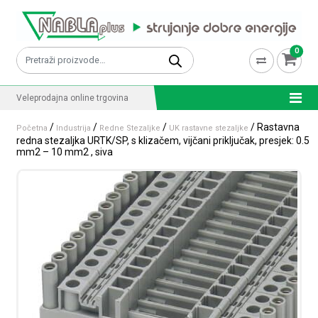
Skip to content
0
Pretraži:
Veleprodajna online trgovina
/
/
/
/ Rastavna
Početna
Industrija
Redne Stezaljke
UK rastavne stezaljke
redna stezaljka URTK/SP, s klizačem, vijčani priključak, presjek: 0.5
mm2 – 10 mm2 , siva