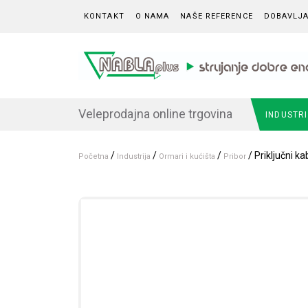
Skip to content
KONTAKT
O NAMA
NAŠE REFERENCE
DOBAVLJA
Veleprodajna online trgovina
INDUSTR
/
/
/
/ Priključni k
Početna
Industrija
Ormari i kućišta
Pribor