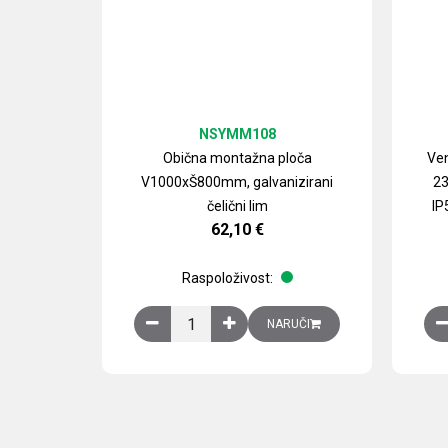
NSYMM108
Obična montažna ploča
Ven
V1000xŠ800mm, galvanizirani
23
čelični lim
IP
62,10
€
Raspoloživost:
Obična montažna ploča V1000xŠ800mm, galvan
NARUČI