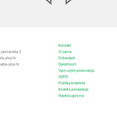
e
Kontakt
Lukoranska 2
O nama
la-plus.hr
Dobavljači
bla-plus.hr
Djelatnosti
Opći uvjeti poslovanja
GDPR
Politika kvalitete
Kodeks ponašanja
Raskid ugovora