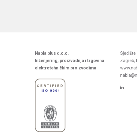
Nabla plus d.o.o.
Sjedišt
Inženjering, proizvodnja i trgovina
Zagreb, 
elektrotehničkim proizvodima
www.nab
nabla@na