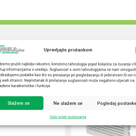
Upravljajte pristankom
bismo pružili najbolje iskustvo, koristimo tehnologije poput kolačića za čuvanje i/il
stup informacijama o uređaju. Suglasnost s ovim tehnologijama će nam omogućit
obrađujemo podatke kao što su ponašanje pri pregledavanju ili jedinstveni ID-ovi 
j web stranici. Nepristanak ili povlačenje suglasnosti može negativno utjecati na
eđene karakteristike i funkcije.
Slažem se
Ne slažem se
Pogledaj postavk
Opći uvjeti poslovanja