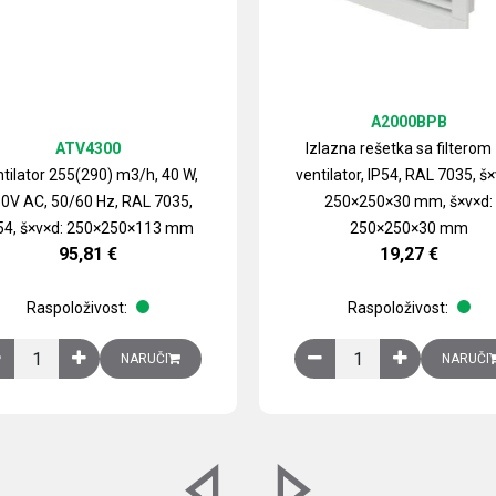
A2000BPB
ATV4300
Izlazna rešetka sa filterom
tilator 255(290) m3/h, 40 W,
ventilator, IP54, RAL 7035, š×
0V AC, 50/60 Hz, RAL 7035,
250×250×30 mm, š×v×d:
54, š×v×d: 250×250×113 mm
250×250×30 mm
95,81
€
19,27
€
Raspoloživost:
Raspoloživost:
izirani čelični lim količina
Ventilator 255(290) m3/h, 40 W, 230V AC, 50/60 Hz, RAL 7035, IP54,
Izlazna rešetka sa fil
NARUČI
NARUČI