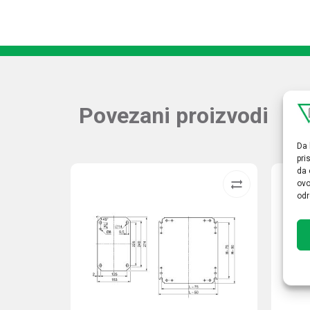
Povezani proizvodi
Da 
pri
da 
ovo
odr