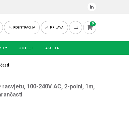
0
REGISTRACIJA
PRIJAVA
VO
OUTLET
AKCIJA
nčasti
D rasvjetu, 100-240V AC, 2-polni, 1m,
arančasti