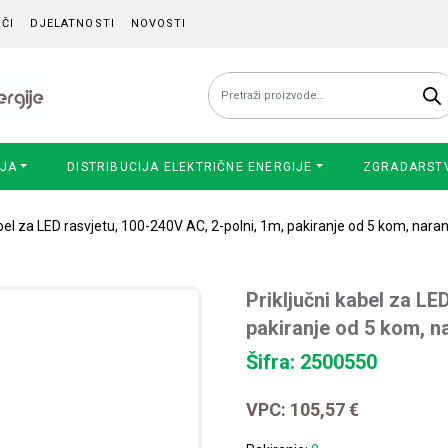
ČI
DJELATNOSTI
NOVOSTI
Pretraži:
IJA
DISTRIBUCIJA ELEKTRIČNE ENERGIJE
ZGRADARST
abel za LED rasvjetu, 100-240V AC, 2-polni, 1m, pakiranje od 5 kom, nara
Priključni kabel za LE
pakiranje od 5 kom, n
Šifra: 2500550
VPC:
105,57
€