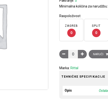
Pakiranje:
0
Minimalna količina za narudžbu:
Raspoloživost
ZAGREB
SPLIT
0
0
Priključni kabel za LED ras
NARUČI
Marka:
Rittal
TEHNIČKE SPECIFIKACIJE
Opis
Ostal