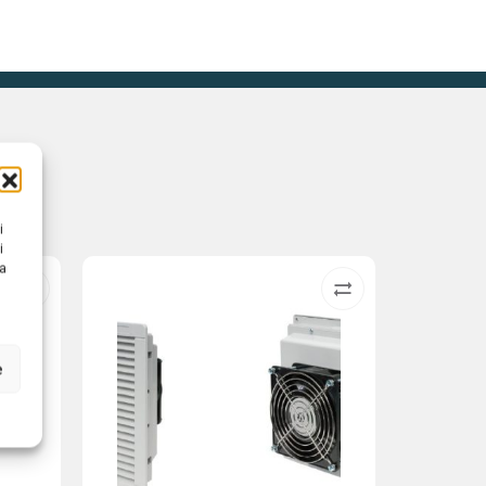
i
i
na
e