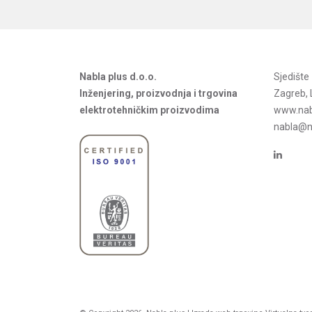
Nabla plus d.o.o.
Sjedišt
Inženjering, proizvodnja i trgovina
Zagreb, 
elektrotehničkim proizvodima
www.nab
nabla@na