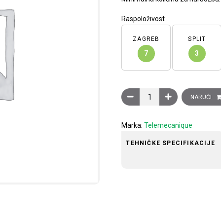
Raspoloživost
ZAGREB
SPLIT
7
3
Priključak za uvodnicu M16
NARUČI
Marka:
Telemecanique
TEHNIČKE SPECIFIKACIJE