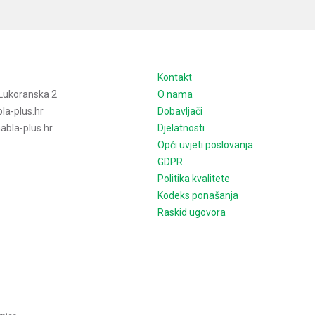
e
Kontakt
Lukoranska 2
O nama
la-plus.hr
Dobavljači
bla-plus.hr
Djelatnosti
Opći uvjeti poslovanja
GDPR
Politika kvalitete
Kodeks ponašanja
Raskid ugovora