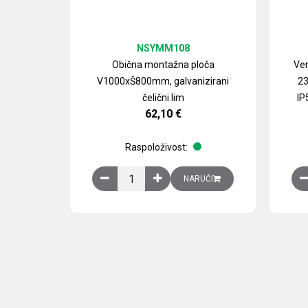
NSYMM108
Obična montažna ploča
Ven
V1000xŠ800mm, galvanizirani
23
čelični lim
IP
62,10
€
Raspoloživost:
Obična montažna ploča V1000xŠ800mm, galvan
NARUČI