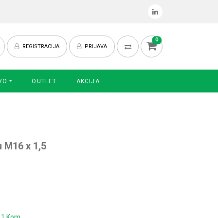
0
REGISTRACIJA
PRIJAVA
VO
OUTLET
AKCIJA
u M16 x 1,5
:
1 Kom