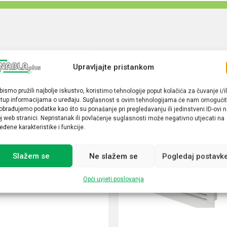
Upravljajte pristankom
bismo pružili najbolje iskustvo, koristimo tehnologije poput kolačića za čuvanje i/il
stup informacijama o uređaju. Suglasnost s ovim tehnologijama će nam omogućit
obrađujemo podatke kao što su ponašanje pri pregledavanju ili jedinstveni ID-ovi 
j web stranici. Nepristanak ili povlačenje suglasnosti može negativno utjecati na
eđene karakteristike i funkcije.
Slažem se
Ne slažem se
Pogledaj postavk
Opći uvjeti poslovanja