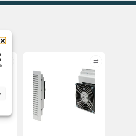
i
i
na
e