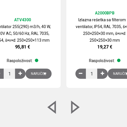
A2000BPB
ATV4300
Izlazna rešetka sa filterom
tilator 255(290) m3/h, 40 W,
ventilator, IP54, RAL 7035, š×
0V AC, 50/60 Hz, RAL 7035,
250×250×30 mm, š×v×d:
54, š×v×d: 250×250×113 mm
250×250×30 mm
95,81
€
19,27
€
Raspoloživost:
Raspoloživost:
izirani čelični lim količina
Ventilator 255(290) m3/h, 40 W, 230V AC, 50/60 Hz, RAL 7035, IP54,
Izlazna rešetka sa fil
NARUČI
NARUČI