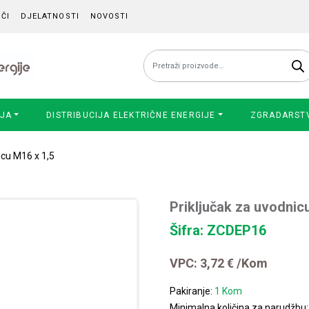
ČI
DJELATNOSTI
NOVOSTI
Pretraži:
IJA
DISTRIBUCIJA ELEKTRIČNE ENERGIJE
ZGRADARST
icu M16 x 1,5
Priključak za uvodnic
Šifra: ZCDEP16
VPC:
3,72
€
/Kom
Pakiranje:
1 Kom
Minimalna količina za narudžbu