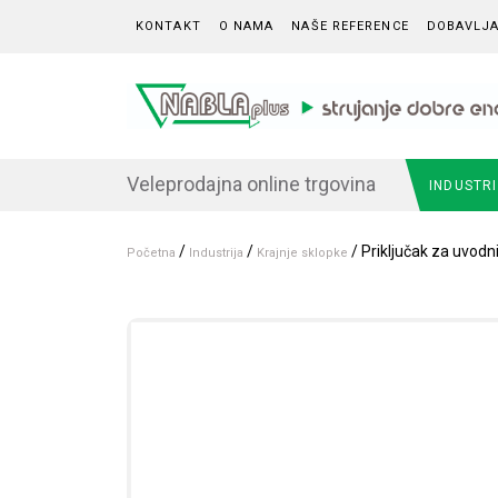
Skip to content
KONTAKT
O NAMA
NAŠE REFERENCE
DOBAVLJA
Veleprodajna online trgovina
INDUSTR
/
/
/ Priključak za uvodn
Početna
Industrija
Krajnje sklopke