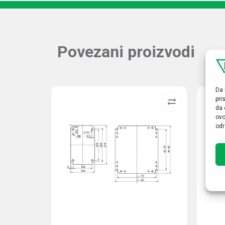
Povezani proizvodi
Da 
pri
da 
ovo
odr