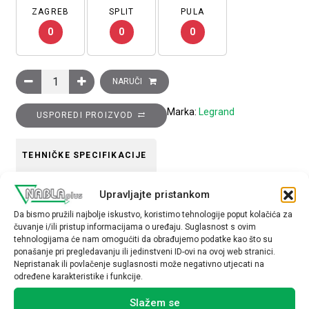
ZAGREB
SPLIT
PULA
0
0
0
Pribor za spajanje 2 standardna komunikacijska ormara količi
NARUČI
Marka:
Legrand
USPOREDI PROIZVOD
TEHNIČKE SPECIFIKACIJE
Način montaže
Upravljajte pristankom
nadžbukno
Da bismo pružili najbolje iskustvo, koristimo tehnologije poput kolačića za
čuvanje i/ili pristup informacijama o uređaju. Suglasnost s ovim
tehnologijama će nam omogućiti da obrađujemo podatke kao što su
ponašanje pri pregledavanju ili jedinstveni ID-ovi na ovoj web stranici.
Nepristanak ili povlačenje suglasnosti može negativno utjecati na
određene karakteristike i funkcije.
Povezani proizvodi
Slažem se