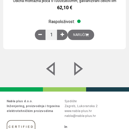
Obična montažna ploča V1000xŠ800mm, galvanizirani čelični lim
62,10
€
Raspoloživost:
Obična montažna ploča V1000xŠ800mm, galvaniz
NARUČI
Nabla plus d.o.o.
Sjedište
Inženjering, proizvodnja i trgovina
Zagreb, Lukoranska 2
elektrotehničkim proizvodima
www.nabla-plus.hr
nabla@nabla-plus.hr