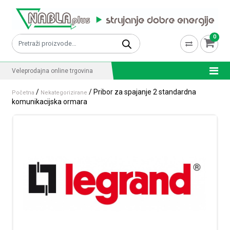
Skip to content
0
Pretraži:
Veleprodajna online trgovina
/
/ Pribor za spajanje 2 standardna
Početna
Nekategorizirane
komunikacijska ormara