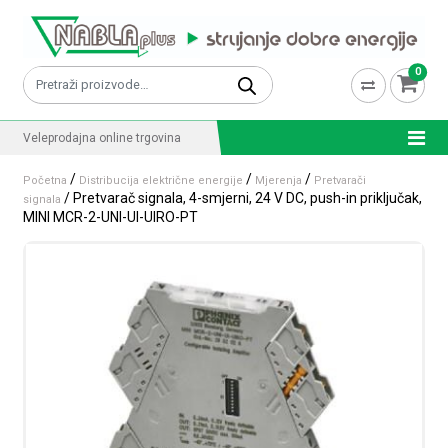
Skip to content
0
Pretraži:
Veleprodajna online trgovina
/
/
/
Početna
Distribucija električne energije
Mjerenja
Pretvarači
/ Pretvarač signala, 4-smjerni, 24 V DC, push-in priključak,
signala
MINI MCR-2-UNI-UI-UIRO-PT