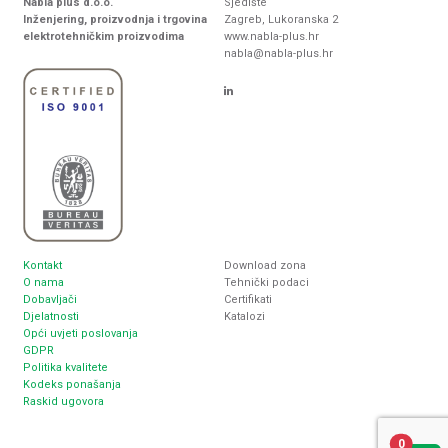
Nabla plus d.o.o.
Sjedište
Inženjering, proizvodnja i trgovina
Zagreb, Lukoranska 2
elektrotehničkim proizvodima
www.nabla-plus.hr
nabla@nabla-plus.hr
Kontakt
Download zona
O nama
Tehnički podaci
Dobavljači
Certifikati
Djelatnosti
Katalozi
Opći uvjeti poslovanja
GDPR
Politika kvalitete
Kodeks ponašanja
Raskid ugovora
0