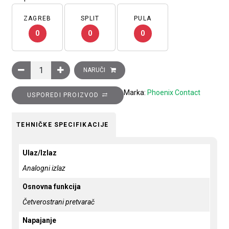
ZAGREB
SPLIT
PULA
0
0
0
Pretvarač signala, 4-smjerni, 24 V DC, push-in priključak, MIN
NARUČI
Marka:
Phoenix Contact
USPOREDI PROIZVOD
TEHNIČKE SPECIFIKACIJE
Ulaz/Izlaz
Analogni izlaz
Osnovna funkcija
Četverostrani pretvarač
Napajanje