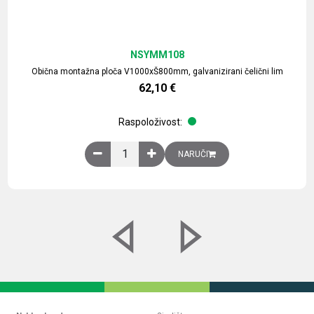
NSYMM108
Obična montažna ploča V1000xŠ800mm, galvanizirani čelični lim
62,10
€
Raspoloživost:
Obična montažna ploča V1000xŠ800mm, galvaniz
NARUČI