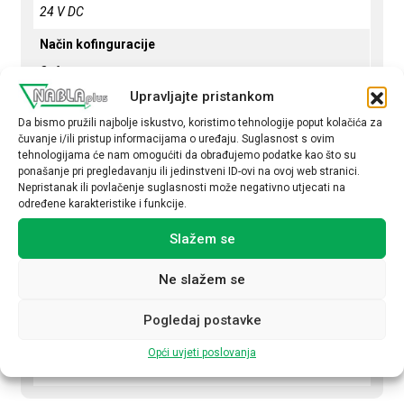
24 V DC
Način kofinguracije
Softweare
Upravljajte pristankom
Način spajanja
Da bismo pružili najbolje iskustvo, koristimo tehnologije poput kolačića za
Push in
čuvanje i/ili pristup informacijama o uređaju. Suglasnost s ovim
tehnologijama će nam omogućiti da obrađujemo podatke kao što su
Ulazni napon
ponašanje pri pregledavanju ili jedinstveni ID-ovi na ovoj web stranici.
Nepristanak ili povlačenje suglasnosti može negativno utjecati na
0-12 V
određene karakteristike i funkcije.
Ulazna struja
Slažem se
0-24 mA
Ne slažem se
Izlazni napon
0-10.5 V
Pogledaj postavke
Izlazna struja
Opći uvjeti poslovanja
0-21 mA