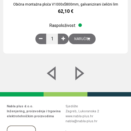
Obična montažna ploča V1000xŠ800mm, galvanizirani čelični lim
62,10
€
Raspoloživost:
Obična montažna ploča V1000xŠ800mm, galvaniz
NARUČI
Nabla plus d.o.o.
Sjedište
Inženjering, proizvodnja i trgovina
Zagreb, Lukoranska 2
elektrotehničkim proizvodima
www.nabla-plus.hr
nabla@nabla-plus.hr