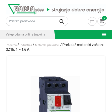
Skip to content
0
Pretraži:
Veleprodajna online trgovina
/
/
/ Prekidač motorski zaštitni
Početna
Industrija
Motorski prekidači
GZ1E, 1 – 1,6 A