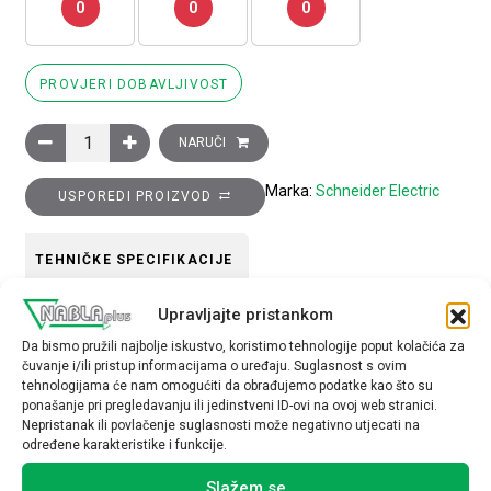
0
0
0
PROVJERI DOBAVLJIVOST
Prekidač motorski zaštitni GZ1E, 1 - 1,6 A količina
NARUČI
Marka:
Schneider Electric
USPOREDI PROIZVOD
TEHNIČKE SPECIFIKACIJE
Upravljajte pristankom
Podešenje struje (A)
Da bismo pružili najbolje iskustvo, koristimo tehnologije poput kolačića za
1-1,6
čuvanje i/ili pristup informacijama o uređaju. Suglasnost s ovim
tehnologijama će nam omogućiti da obrađujemo podatke kao što su
ponašanje pri pregledavanju ili jedinstveni ID-ovi na ovoj web stranici.
Nepristanak ili povlačenje suglasnosti može negativno utjecati na
određene karakteristike i funkcije.
Slažem se