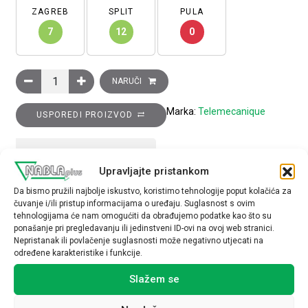
ZAGREB
SPLIT
PULA
7
12
0
Prekidač krajnji plastični sa utisnim klipom, kontakti 1R+1M, sn
NARUČI
Marka:
Telemecanique
USPOREDI PROIZVOD
TEHNIČKE SPECIFIKACIJE
Upravljajte pristankom
Da bismo pružili najbolje iskustvo, koristimo tehnologije poput kolačića za
čuvanje i/ili pristup informacijama o uređaju. Suglasnost s ovim
tehnologijama će nam omogućiti da obrađujemo podatke kao što su
ponašanje pri pregledavanju ili jedinstveni ID-ovi na ovoj web stranici.
Nepristanak ili povlačenje suglasnosti može negativno utjecati na
određene karakteristike i funkcije.
Povezani proizvodi
Slažem se