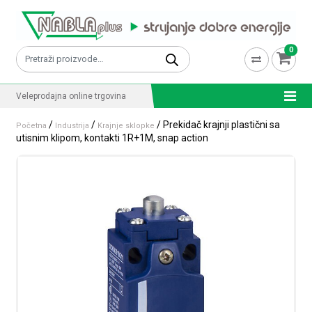
Skip to content
0
Pretraži:
Veleprodajna online trgovina
/
/
/ Prekidač krajnji plastični sa
Početna
Industrija
Krajnje sklopke
utisnim klipom, kontakti 1R+1M, snap action