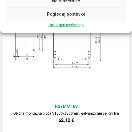
Ne slažem se
Pogledaj postavke
Opći uvjeti poslovanja
NSYMM108
Obična montažna ploča V1000xŠ800mm, galvanizirani čelični lim
62,10
€