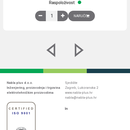
Raspoloživost:
Obična montažna ploča V1000xŠ800mm, galvaniz
NARUČI
Nabla plus d.o.o.
Sjedište
Inženjering, proizvodnja i trgovina
Zagreb, Lukoranska 2
elektrotehničkim proizvodima
www.nabla-plus.hr
nabla@nabla-plus.hr