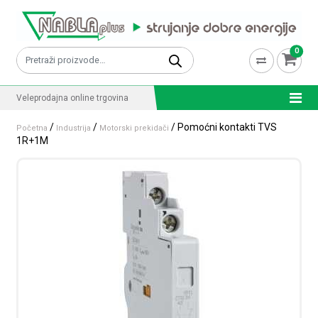
Skip to content
0
Pretraži:
Veleprodajna online trgovina
/
/
/ Pomoćni kontakti TVS
Početna
Industrija
Motorski prekidači
1R+1M