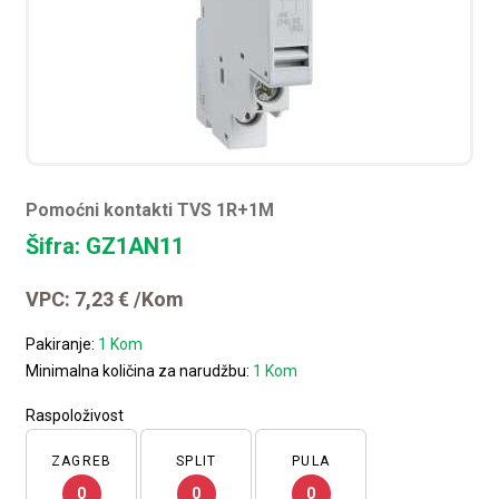
Pomoćni kontakti TVS 1R+1M
Šifra: GZ1AN11
VPC:
7,23
€
/Kom
Pakiranje:
1 Kom
Minimalna količina za narudžbu:
1 Kom
Raspoloživost
ZAGREB
SPLIT
PULA
0
0
0