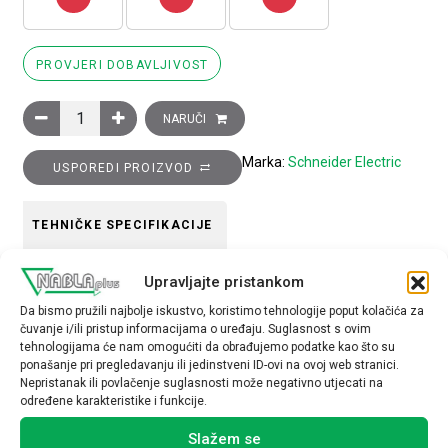
PROVJERI DOBAVLJIVOST
Pomoćni kontakti TVS 1R+1M količina
NARUČI
Marka:
Schneider Electric
USPOREDI PROIZVOD
TEHNIČKE SPECIFIKACIJE
Tip opreme
Upravljajte pristankom
Pomoćni kontakt
Da bismo pružili najbolje iskustvo, koristimo tehnologije poput kolačića za
čuvanje i/ili pristup informacijama o uređaju. Suglasnost s ovim
tehnologijama će nam omogućiti da obrađujemo podatke kao što su
ponašanje pri pregledavanju ili jedinstveni ID-ovi na ovoj web stranici.
Nepristanak ili povlačenje suglasnosti može negativno utjecati na
određene karakteristike i funkcije.
Povezani proizvodi
Slažem se