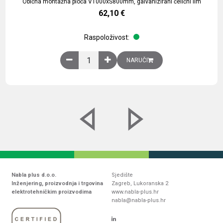
Obična montažna ploča V1000xŠ800mm, galvanizirani čelični lim
62,10
€
Raspoloživost:
Obična montažna ploča V1000xŠ800mm, galvaniz
NARUČI
Nabla plus d.o.o.
Sjedište
Inženjering, proizvodnja i trgovina
Zagreb, Lukoranska 2
elektrotehničkim proizvodima
www.nabla-plus.hr
nabla@nabla-plus.hr