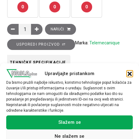
0
0
0
Poluga krajnjeg prekidača ZCKY, 125 mm količina
NARUČI
Marka:
Telemecanique
USPOREDI PROIZVOD
TEHNIČKE SPECIFIKACIJE
Upravljajte pristankom
Da bismo pružili najbolje iskustvo, koristimo tehnologije poput kolačića za
čuvanje i/ili pristup informacijama o uređaju. Suglasnost s ovim
tehnologijama će nam omogućiti da obrađujemo podatke kao što su
ponašanje pri pregledavanju ili jedinstveni ID-ovi na ovoj web stranici.
Nepristanak ili povlačenje suglasnosti može negativno utjecati na
Povezani proizvodi
određene karakteristike i funkcije.
Slažem se
Ne slažem se