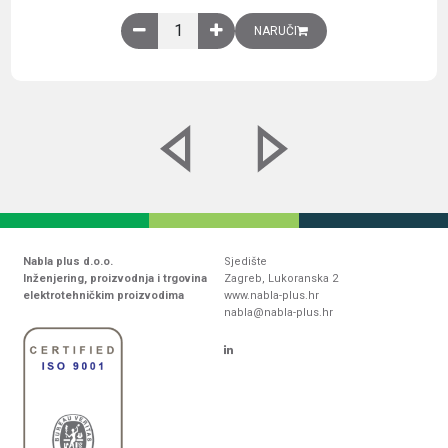
Obična montažna ploča V1000xŠ800mm, galvaniz
NARUČI
Nabla plus d.o.o.
Sjedište
Inženjering, proizvodnja i trgovina
Zagreb, Lukoranska 2
elektrotehničkim proizvodima
www.nabla-plus.hr
nabla@nabla-plus.hr