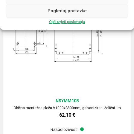
Pogledaj postavke
Opći uvjeti poslovanja
NSYMM108
Obična montažna ploča V1000xŠ800mm, galvanizirani čelični lim
62,10
€
Raspoloživost: