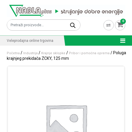
Skip to content
0
Pretraži:
Veleprodajna online trgovina
/
/
/
/ Poluga
Početna
Industrija
Krajnje sklopke
Pribor i pomoćna oprema
krajnjeg prekidača ZCKY, 125 mm